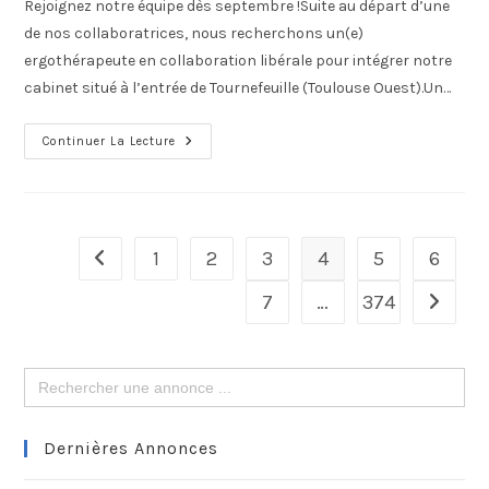
Rejoignez notre équipe dès septembre !Suite au départ d’une
de nos collaboratrices, nous recherchons un(e)
ergothérapeute en collaboration libérale pour intégrer notre
cabinet situé à l’entrée de Tournefeuille (Toulouse Ouest).Un…
Continuer La Lecture
1
2
3
4
5
6
7
…
374
Search
for:
Dernières Annonces