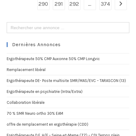
290
291
292
…
374
Search
for:
Dernières Annonces
Ergothérapeute 50% CMP Auxonne 50% CMP Longvic
Remplacement libéral
Ergothérapeute DE- Poste multisite SMR/MAS/EVC – TARASCON (13)
Ergothérapeute en psychiatrie (Intra/Extra)
Collaboration libérale
70 % SMR Neuro ortho 30% EAM
offre de remplacement en ergothérapie (CDD)
Ergothérapeute D.E. H/F – Seine-et-Marne (77) – CDI Temps plein