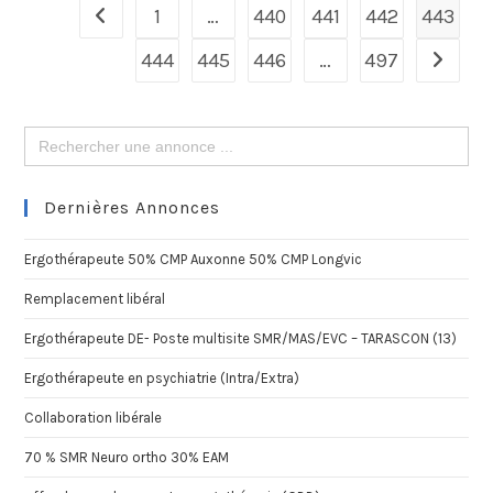
1
…
440
441
442
443
444
445
446
…
497
Search
for:
Dernières Annonces
Ergothérapeute 50% CMP Auxonne 50% CMP Longvic
Remplacement libéral
Ergothérapeute DE- Poste multisite SMR/MAS/EVC – TARASCON (13)
Ergothérapeute en psychiatrie (Intra/Extra)
Collaboration libérale
70 % SMR Neuro ortho 30% EAM