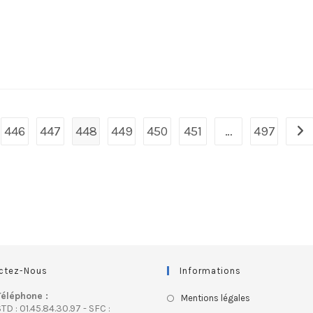
446
447
448
449
450
451
…
497
ctez-Nous
Informations
Téléphone :
Mentions légales
TD : 01.45.84.30.97 - SFC :