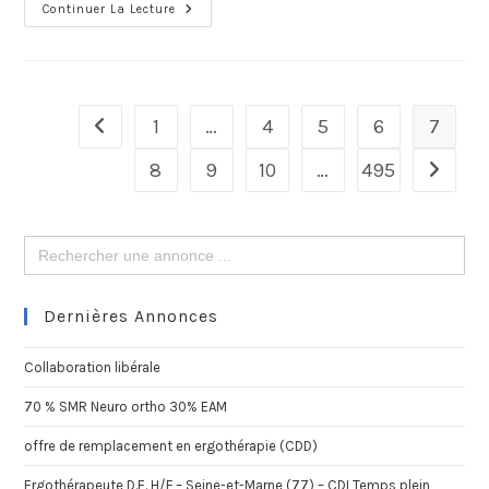
Continuer La Lecture
1
…
4
5
6
7
8
9
10
…
495
Search
for:
Dernières Annonces
Collaboration libérale
70 % SMR Neuro ortho 30% EAM
offre de remplacement en ergothérapie (CDD)
Ergothérapeute D.E. H/F – Seine-et-Marne (77) – CDI Temps plein