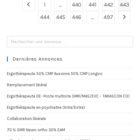
1
…
440
441
442
443
444
445
446
…
497
Search
for:
Dernières Annonces
Ergothérapeute 50% CMP Auxonne 50% CMP Longvic
Remplacement libéral
Ergothérapeute DE- Poste multisite SMR/MAS/EVC – TARASCON (13)
Ergothérapeute en psychiatrie (Intra/Extra)
Collaboration libérale
70 % SMR Neuro ortho 30% EAM