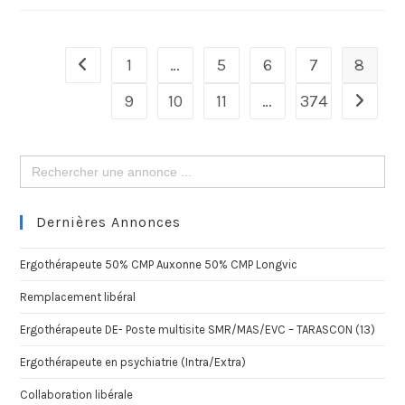
1
…
5
6
7
8
9
10
11
…
374
Search
for:
Dernières Annonces
Ergothérapeute 50% CMP Auxonne 50% CMP Longvic
Remplacement libéral
Ergothérapeute DE- Poste multisite SMR/MAS/EVC – TARASCON (13)
Ergothérapeute en psychiatrie (Intra/Extra)
Collaboration libérale