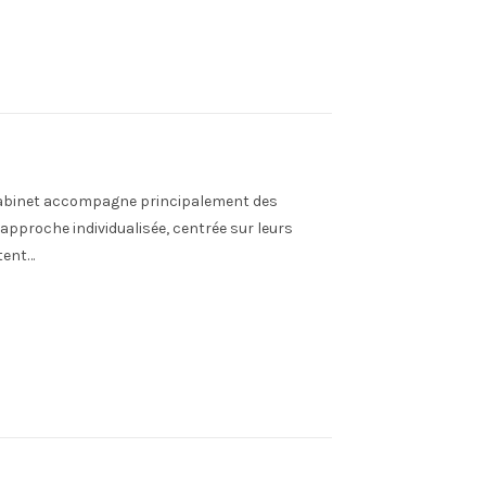
Le cabinet accompagne principalement des
pproche individualisée, centrée sur leurs
tent…