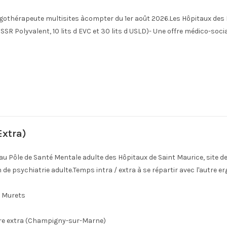
rgothérapeute multisites àcompter du 1er août 2026.Les Hôpitaux d
de SSR Polyvalent, 10 lits d EVC et 30 lits d USLD)- Une offre médico-soci
Extra)
 Pôle de Santé Mentale adulte des Hôpitaux de Saint Maurice, site de
 de psychiatrie adulte.Temps intra / extra à se répartir avec l'autre 
s Murets
ture extra (Champigny-sur-Marne)