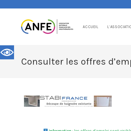
ACCUEIL
L’ASSOCIATI
Consulter les offres d’em
Information
: les offres d’emploi sont visi