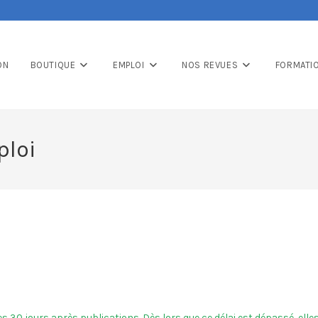
ON
BOUTIQUE
EMPLOI
NOS REVUES
FORMATI
ploi
bles 30 jours après publications. Dès lors que ce délai est dépassé, 