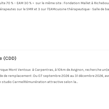
dulte 70 % – EAM 30 % = sur le même site : Fondation Mallet à Richebo
apeutes sur le SMR et 3 sur l'EAMcuisine thérapeutique - Salle de bain
e (CDD)
nique Mont Ventoux à Carpentras, à 10km de Avignon, recherche un(e
de de remplacement :Du 07 septembre 2026 au 31 décembre 2026, avec
studio CarmelRémunération attractive selon la…