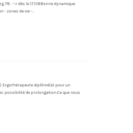
urg 78. --> dès le 17/08Bonne dynamique
 - zones de vie -…
) Ergothérapeute diplômé(e) pour un
 possibilité de prolongation.Ce que nous