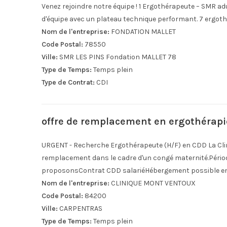
Venez rejoindre notre équipe ! 1 Ergothérapeute – SMR a
d'équipe avec un plateau technique performant. 7 ergothér
Nom de l'entreprise:
FONDATION MALLET
Code Postal:
78550
Ville:
SMR LES PINS Fondation MALLET 78
Type de Temps:
Temps plein
Type de Contrat:
CDI
offre de remplacement en ergothérapi
URGENT - Recherche Ergothérapeute (H/F) en CDD La Cli
remplacement dans le cadre d'un congé maternité.Pério
proposonsContrat CDD salariéHébergement possible en 
Nom de l'entreprise:
CLINIQUE MONT VENTOUX
Code Postal:
84200
Ville:
CARPENTRAS
Type de Temps:
Temps plein