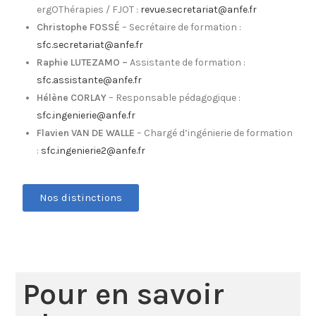
ergOThérapies / FJOT :
revue.secretariat@anfe.fr
Christophe FOSSÉ
– Secrétaire de formation :
sfc.secretariat@anfe.fr
Raphie LUTEZAMO –
Assistante de formation :
sfc.assistante@anfe.fr
Hélène CORLAY
– Responsable pédagogique :
sfc.ingenierie@anfe.fr
Flavien VAN DE WALLE
– Chargé d’ingénierie de formation
:
sfc.ingenierie2@anfe.fr
Nos distinctions
Pour en savoir