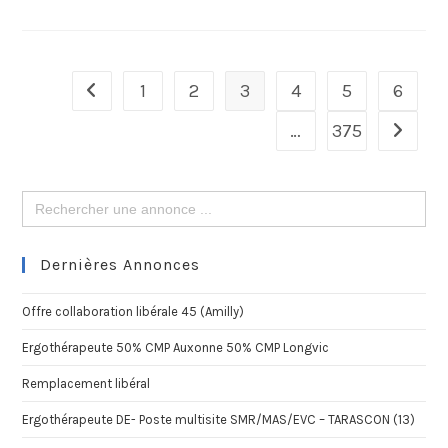
1
2
3
4
5
6
…
375
Search
for:
Dernières Annonces
Offre collaboration libérale 45 (Amilly)
Ergothérapeute 50% CMP Auxonne 50% CMP Longvic
Remplacement libéral
Ergothérapeute DE- Poste multisite SMR/MAS/EVC – TARASCON (13)