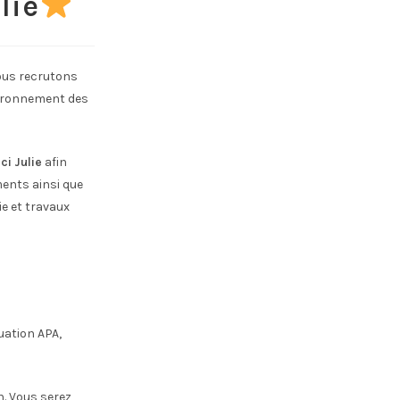
lie
Nous recrutons
vironnement des
ci Julie
afin
ents ainsi que
e et travaux
uation APA,
n. Vous serez