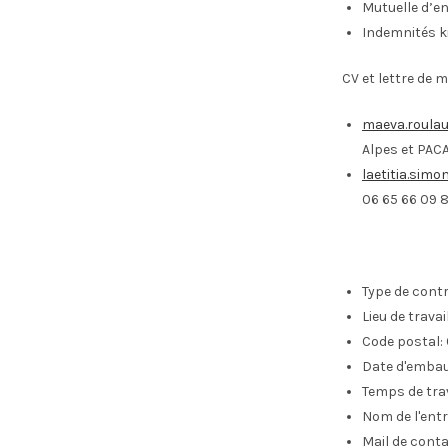
Mutuelle d’en
Indemnités ki
CV et lettre de m
maeva.roulau
Alpes et PACA 
laetitia.simo
06 65 66 09 
Type de contr
Lieu de travail 
Code postal:
Date d'emba
Temps de trav
Nom de l'entr
Mail de conta