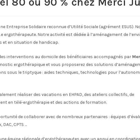
el 80 ou 90 % chez Merci Ju
ne Entreprise Solidaire reconnue d’Utilité Sociale (agrément ESUS). 
.e ergothérapeute. Notre activité est dédiée à l’aménagement de l’en
 et en situation de handicap.
 des interventions au domicile des bénéficiaires accompagnés par
Mer
agnostic ergothérapique et vous proposerez des solutions d’aménagem
ns sous le triptyque : aides techniques, technologies pour l’autonomi
lement réaliser des vacations en EHPAD, des ateliers collectifs, de
t en télé-ergothérapie et des actions de formation.
ortunité de collaborer avec de nombreux partenaires : équipes d’éval
x, DAC, CPTS …
une équipe régionale d’ergothérapeutes avec un appui en coordinatio