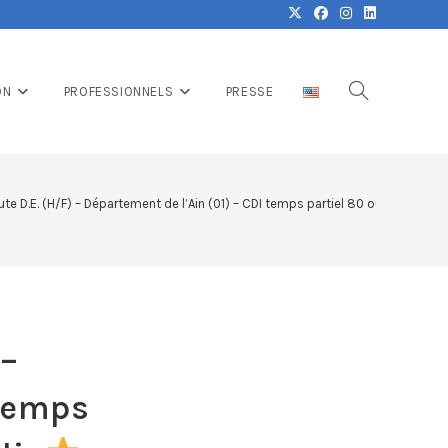
ON
PROFESSIONNELS
PRESSE
te D.E. (H/F) – Département de l’Ain (01) – CDI temps partiel 80 ou 90 % chez 
 –
 temps