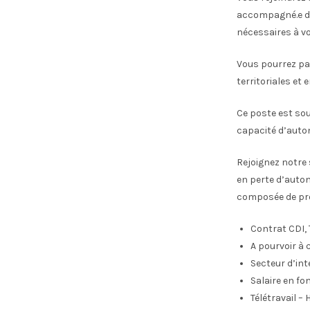
accompagné.e da
nécessaires à vot
Vous pourrez par
territoriales et
Ce poste est so
capacité d’auton
Rejoignez notre
en perte d’auton
composée de pro
Contrat CDI,
A pourvoir à 
Secteur d’int
Salaire en fo
Télétravail –