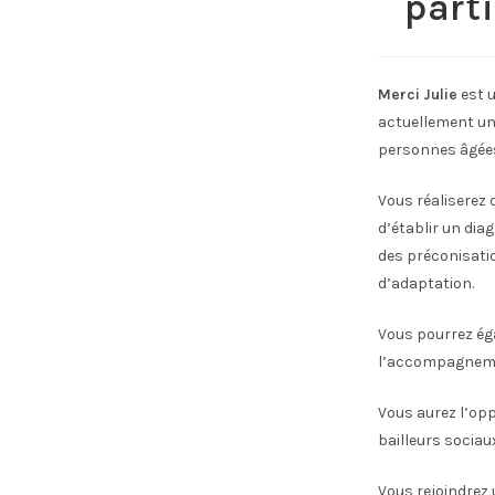
parti
Merci Julie
est u
actuellement un
personnes âgées
Vous réaliserez
d’établir un di
des préconisatio
d’adaptation.
Vous pourrez éga
l’accompagnemen
Vous aurez l’opp
bailleurs sociau
Vous rejoindrez 