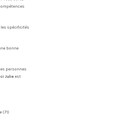
t compétences
les spécificités
 une bonne
 des personnes
ci Julie
est
 (71)