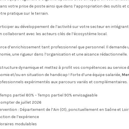
ns votre prise de poste ainsi que dans l’appropriation des outils e
re pratique sur le terrain.
ticiper au développement de l’activité sur votre secteur en intégrant 
 en collaborant avec les acteurs clés de l’écosystème local.
urce d’enrichissement tant professionnel que personnel. Il demande
omie, une rigueur dans l’organisation et une aisance rédactionnelle.
 structure dynamique et mettez à profit vos compétences au service
omie et/ou en situation de handicap ! Forte d’une équipe salariée,
Mer
fessionnels expérimentés aux parcours variés et complémentaires.
 Temps partiel 80% – Temps partiel 90% envisageable
compter de juillet 2026
ervention : Département de l’Ain (01), ponctuellement en Saône et Loire
nction de l’expérience
 Horaires modulables