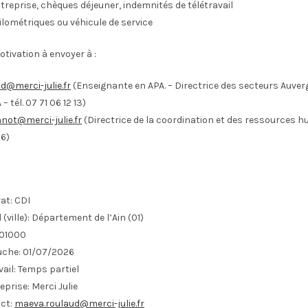
treprise, chèques déjeuner, indemnités de télétravail
lométriques ou véhicule de service
otivation à envoyer à :
d@merci-julie.fr
(Enseignante en APA. – Directrice des secteurs Auve
– tél. 07 71 06 12 13)
nnot@merci-julie.fr
(Directrice de la coordination et des ressources hu
86)
at:
CDI
(ville):
Département de l’Ain (01)
01000
uche:
01/07/2026
ail:
Temps partiel
eprise:
Merci Julie
ct:
maeva.roulaud@merci-julie.fr