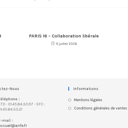
R
PARIS 16 – Collaboration libérale
9 juillet 2026
ctez-Nous
Informations
Téléphone :
Mentions légales
TD : 01.45.84.30.97 - SFC :
Conditions générales de ventes
1.45.84.33.21
E-mail :
accueil@anfe.fr