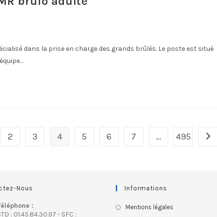
MR brulo adulte
ialisé dans la prise en charge des grands brûlés. Le poste est situé
'équipe…
2
3
4
5
6
7
…
495
ctez-Nous
Informations
Téléphone :
Mentions légales
TD : 01.45.84.30.97 - SFC :