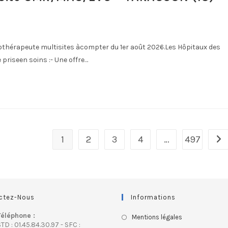
othérapeute multisites àcompter du 1er août 2026.Les Hôpitaux des
riseen soins :- Une offre…
1
2
3
4
…
497
ctez-Nous
Informations
Téléphone :
Mentions légales
TD : 01.45.84.30.97 - SFC :