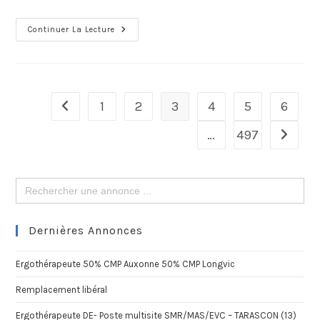
Continuer La Lecture
1
2
3
4
5
6
…
497
Search
for:
Dernières Annonces
Ergothérapeute 50% CMP Auxonne 50% CMP Longvic
Remplacement libéral
Ergothérapeute DE- Poste multisite SMR/MAS/EVC – TARASCON (13)