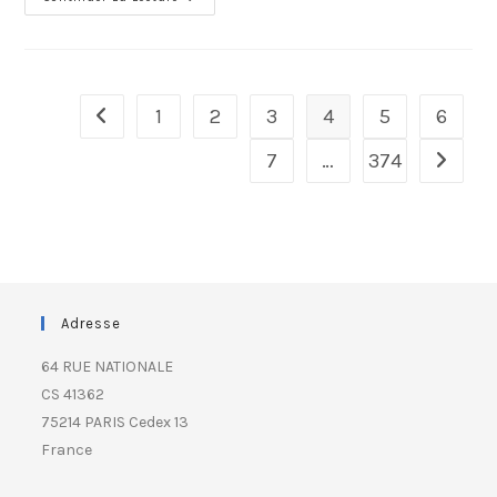
1
2
3
4
5
6
7
…
374
Adresse
64 RUE NATIONALE
CS 41362
75214 PARIS Cedex 13
France