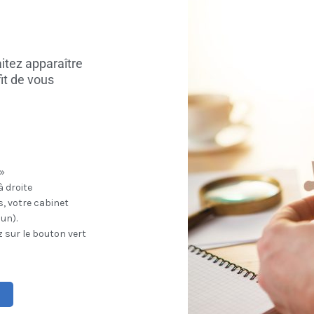
itez apparaître
fit de vous
 »
à droite
, votre cabinet
un).
ez sur le bouton vert