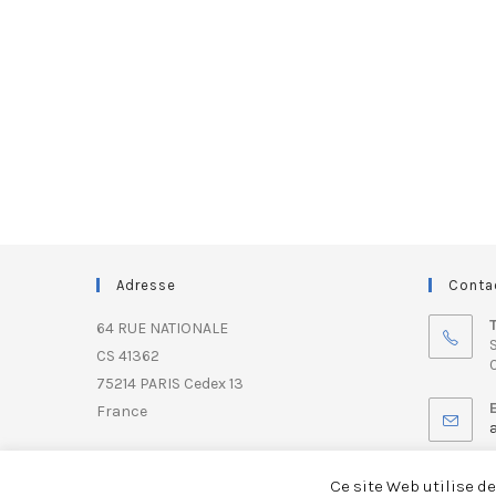
Adresse
Conta
64 RUE NATIONALE
S
CS 41362
0
75214 PARIS Cedex 13
France
Ce site Web utilise d