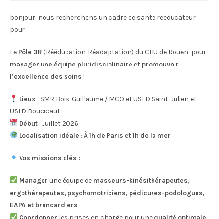
bonjour nous recherchons un cadre de sante reeducateur
pour
Le
Pôle 3R
(Rééducation-Réadaptation) du CHU de Rouen pour
manager une équipe pluridisciplinaire
et
promouvoir
l’excellence des soins
!
Lieux
: SMR Bois-Guillaume / MCO et USLD Saint-Julien et
USLD Boucicaut
Début
: Juillet 2026
Localisation idéale
: À
1h de Paris
et
1h de la mer
Vos missions clés :
Manager
une équipe de
masseurs-kinésithérapeutes,
ergothérapeutes, psychomotriciens, pédicures-podologues,
EAPA et brancardiers
Coordonner
les prises en charge pour une
qualité optimale