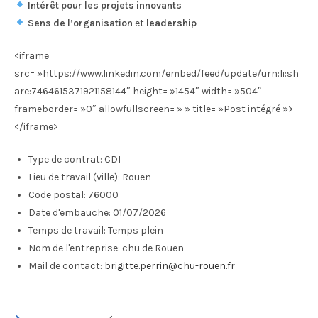
Intérêt pour les projets innovants
Sens de l’organisation
et
leadership
<iframe
src= »https://www.linkedin.com/embed/feed/update/urn:li:sh
are:7464615371921158144″ height= »1454″ width= »504″
frameborder= »0″ allowfullscreen= » » title= »Post intégré »>
</iframe>
Type de contrat:
CDI
Lieu de travail (ville):
Rouen
Code postal:
76000
Date d'embauche:
01/07/2026
Temps de travail:
Temps plein
Nom de l'entreprise:
chu de Rouen
Mail de contact:
brigitte.perrin@chu-rouen.fr