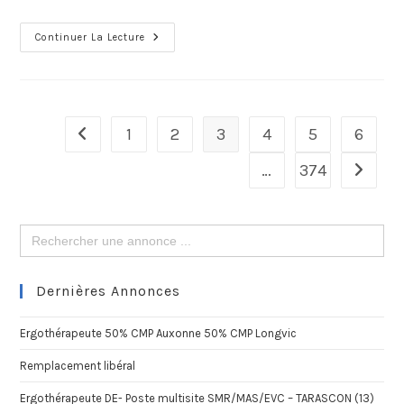
Continuer La Lecture
1
2
3
4
5
6
…
374
Search
for:
Dernières Annonces
Ergothérapeute 50% CMP Auxonne 50% CMP Longvic
Remplacement libéral
Ergothérapeute DE- Poste multisite SMR/MAS/EVC – TARASCON (13)