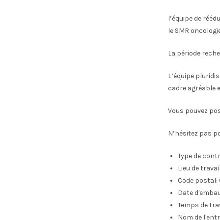
l’équipe de réé
le SMR oncologie
La période reche
L’équipe pluridi
cadre agréable 
Vous pouvez pos
N’hésitez pas p
Type de contr
Lieu de travail 
Code postal:
Date d'emba
Temps de trav
Nom de l'entr