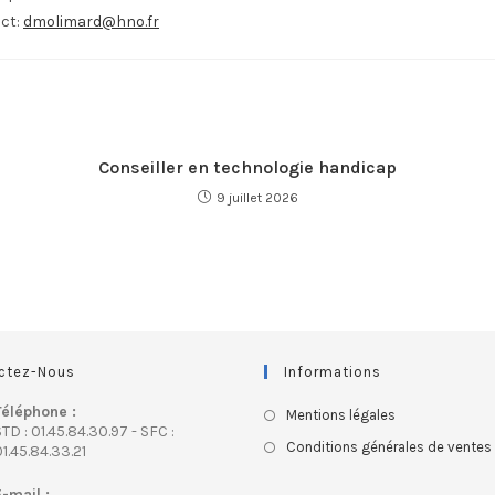
ct:
dmolimard@hno.fr
Conseiller en technologie handicap
9 juillet 2026
ctez-Nous
Informations
Téléphone :
Mentions légales
TD : 01.45.84.30.97 - SFC :
Conditions générales de ventes
1.45.84.33.21
E-mail :