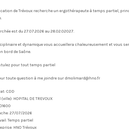
ducation de Trévoux recherche un ergothérapeute à temps partiel, pri
.
rchée est du 27.07.2026 au 28.02.02027.
sciplinaire et dynamique vous accueillera chaleureusement et vous se
en bord de Saône.
tulez pour tout temps partiel
our toute question à me joindre sur dmolimard@hno.fr
at:
CDD
(ville):
HOPITAL DE TREVOUX
01600
uche:
27/07/2026
ail:
Temps partiel
eprise:
HNO Trévoux