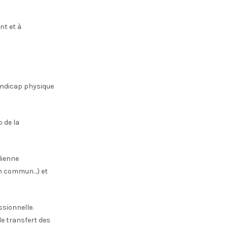
nt et à
handicap physique
 de la
dienne
en commun…) et
essionnelle.
le transfert des