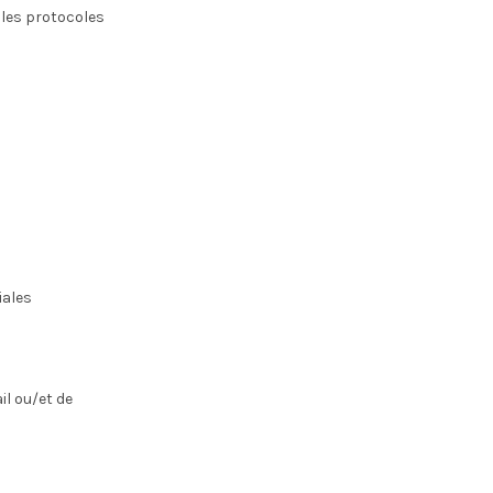
 les protocoles
iales
il ou/et de