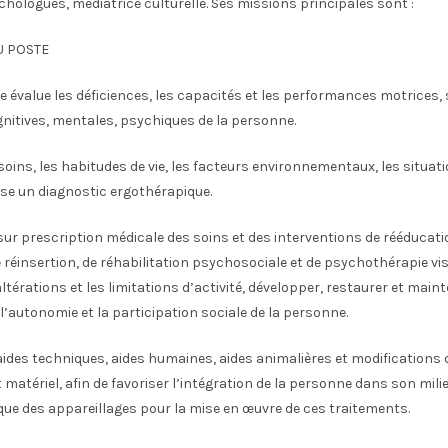
hologues, médiatrice culturelle. Ses missions principales sont :
U POSTE
 évalue les déficiences, les capacités et les performances motrices, 
gnitives, mentales, psychiques de la personne.
esoins, les habitudes de vie, les facteurs environnementaux, les situat
se un diagnostic ergothérapique.
sur prescription médicale des soins et des interventions de rééducati
 réinsertion, de réhabilitation psychosociale et de psychothérapie vis
térations et les limitations d’activité, développer, restaurer et maint
l’autonomie et la participation sociale de la personne.
 aides techniques, aides humaines, aides animalières et modifications 
atériel, afin de favoriser l’intégration de la personne dans son milieu 
que des appareillages pour la mise en œuvre de ces traitements.