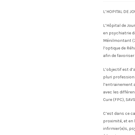
L’HOPITAL DE J
L’Hôpital de Jou
en psychiatrie d
Ménilmontant (75
l’optique de Réh
afin de favorise
L’objectif est d
pluri profession
l’entrainement a
avec les différe
Cure (FPC), SAVS
C’est dans ce ca
proximité, et en
infirmier(e)s, p