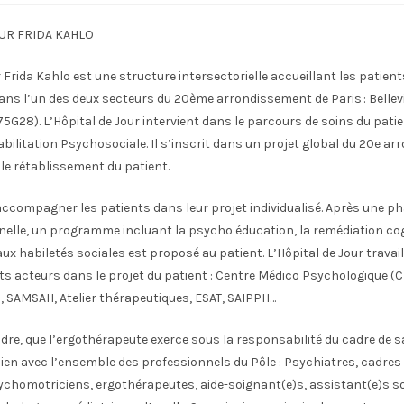
OUR FRIDA KAHLO
r Frida Kahlo est une structure intersectorielle accueillant les patient
ans l’un des deux secteurs du 20ème arrondissement de Paris : Bellevi
G28). L’Hôpital de Jour intervient dans le parcours de soins du pati
abilitation Psychosociale. Il s’inscrit dans un projet global du 20e a
r le rétablissement du patient.
’accompagner les patients dans leur projet individualisé. Après une p
nelle, un programme incluant la psycho éducation, la remédiation cog
ux habiletés sociales est proposé au patient. L’Hôpital de Jour travail
nts acteurs dans le projet du patient : Centre Médico Psychologique (
, SAMSAH, Atelier thérapeutiques, ESAT, SAIPPH…
dre, que l’ergothérapeute exerce sous la responsabilité du cadre de s
 lien avec l’ensemble des professionnels du Pôle : Psychiatres, cadres
sychomotriciens, ergothérapeutes, aide-soignant(e)s, assistant(e)s s