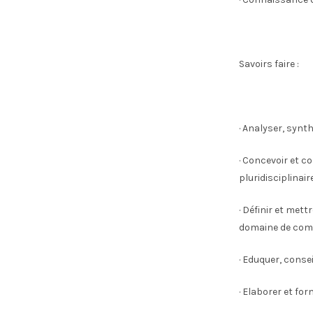
Savoirs faire :
· Analyser, synt
· Concevoir et c
pluridisciplinair
· Définir et met
domaine de com
· Eduquer, conse
· Elaborer et fo