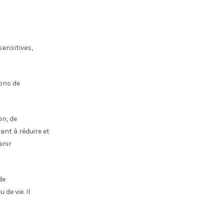
sensitives,
ions de
on, de
ant à réduire et
enir
de
de vie. Il