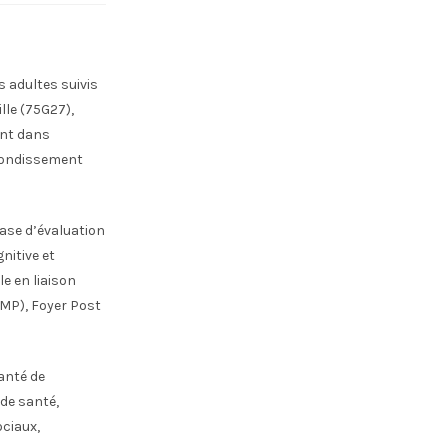
s adultes suivis
lle (75G27),
ent dans
rrondissement
hase d’évaluation
nitive et
le en liaison
CMP), Foyer Post
anté de
 de santé,
ociaux,