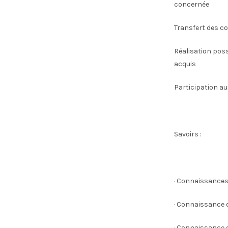
concernée
Transfert des c
Réalisation poss
acquis
Participation au
Savoirs :
· Connaissances
· Connaissance d
· Connaissance d