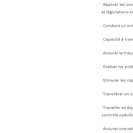
· Réaliser les s
et législations e
· Conduire un ent
· Capacité à tra
· Assurer la traça
· Evaluer les pr
· Stimuler les c
· Transférer un 
· Travailler en é
contrôle spécifi
· Assurer une ve