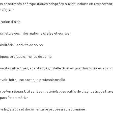
oins et activités thérapeutiques adaptées aux situations en respectant
n vigueur
retien d’aide
nsmettre des informations orales et écrites
bilité de l’activité de soins
atiques professionnelles de soins
apacités affectives, adaptatives, intellectuelles psychomotrices et soc
savoir-faire, une pratique professionnelle
quipe/en réseau. Utiliser des matériels, des outils de diagnostic, de trava
ques à son métier
ille législative et documentaire propre à son domaine.