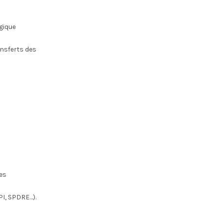
gique
ansferts des
es
PI, SPDRE…).