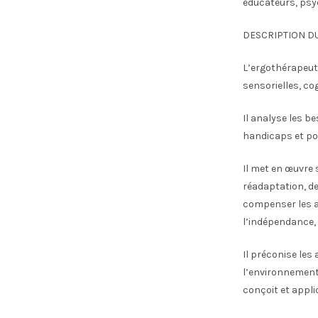
éducateurs, psyc
DESCRIPTION D
L’ergothérapeute
sensorielles, co
Il analyse les b
handicaps et po
Il met en œuvre 
réadaptation, de
compenser les al
l’indépendance, 
Il préconise les
l’environnement m
conçoit et appli