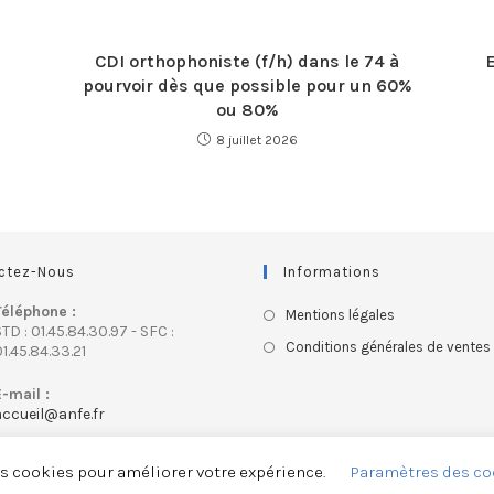
CDI orthophoniste (f/h) dans le 74 à
pourvoir dès que possible pour un 60%
ou 80%
8 juillet 2026
ctez-Nous
Informations
Téléphone :
Mentions légales
TD : 01.45.84.30.97 - SFC :
Conditions générales de ventes
1.45.84.33.21
E-mail :
accueil@anfe.fr
es cookies pour améliorer votre expérience.
Paramètres des co
ASSOCIATION NATIONALE FRANÇAISE DES ERGOTHERAPEUTES