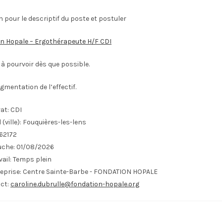
en pour le descriptif du poste et postuler
n Hopale – Ergothérapeute H/F CDI
à pourvoir dès que possible.
ugmentation de l’effectif.
at:
CDI
(ville):
Fouquières-les-lens
62172
uche:
01/08/2026
ail:
Temps plein
eprise:
Centre Sainte-Barbe - FONDATION HOPALE
ct:
caroline.dubrulle@fondation-hopale.org