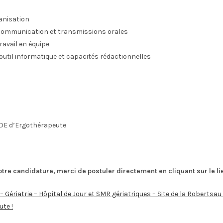
anisation
communication et transmissions orales
ravail en équipe
’outil informatique et capacités rédactionnelles
u DE d’Ergothérapeute
votre candidature, merci de postuler directement en cliquant sur le l
 Gériatrie – Hôpital de Jour et SMR gériatriques – Site de la Robertsau
te !