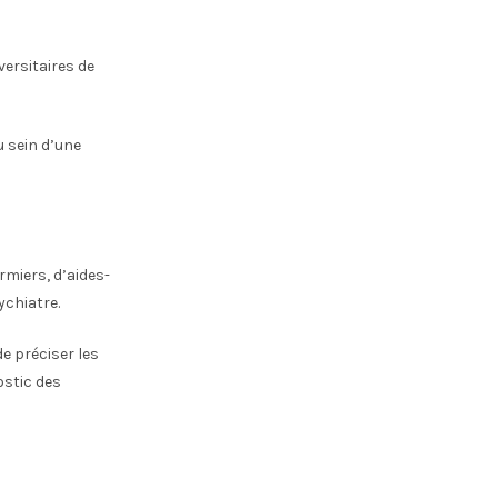
versitaires de
u sein d’une
rmiers, d’aides-
ychiatre.
e préciser les
ostic des