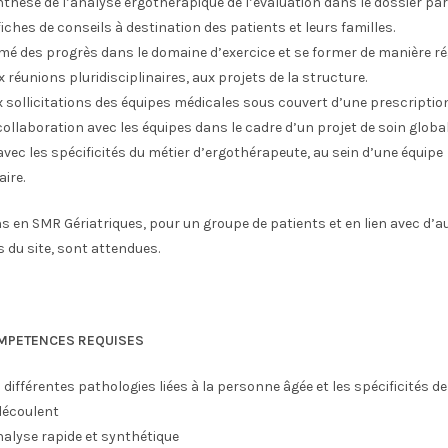
nthèse de l’analyse ergothérapique de l’évaluation dans le dossier pa
 fiches de conseils à destination des patients et leurs familles.
rmé des progrès dans le domaine d’exercice et se former de manière rég
x réunions pluridisciplinaires, aux projets de la structure.
sollicitations des équipes médicales sous couvert d’une prescriptio
 collaboration avec les équipes dans le cadre d’un projet de soin global
avec les spécificités du métier d’ergothérapeute, au sein d’une équipe
aire.
s en SMR Gériatriques, pour un groupe de patients et en lien avec d’a
 du site, sont attendues.
OMPETENCES REQUISES
 différentes pathologies liées à la personne âgée et les spécificités de
découlent
nalyse rapide et synthétique