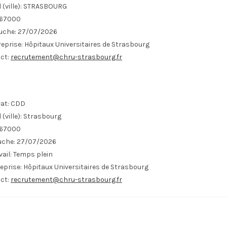
il (ville): STRASBOURG
 67000
uche: 27/07/2026
eprise: Hôpitaux Universitaires de Strasbourg
act:
recrutement@chru-strasbourg.fr
at:
CDD
(ville):
Strasbourg
67000
uche:
27/07/2026
ail:
Temps plein
eprise:
Hôpitaux Universitaires de Strasbourg
ct:
recrutement@chru-strasbourg.fr