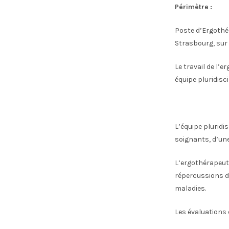
Périmètre :
Poste d’Ergothér
Strasbourg, sur 
Le travail de l’e
équipe pluridisc
L’équipe pluridis
soignants, d’une
L’ergothérapeute
répercussions de
maladies.
Les évaluations 