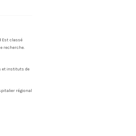
d Est classé
de recherche.
 et instituts de
pitalier régional