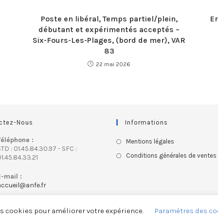
Poste en libéral, Temps partiel/plein,
E
débutant et expérimentés acceptés –
Six-Fours-Les-Plages, (bord de mer), VAR
83
22 mai 2026
ctez-Nous
Informations
Téléphone :
Mentions légales
TD : 01.45.84.30.97 - SFC :
Conditions générales de ventes
1.45.84.33.21
E-mail :
accueil@anfe.fr
es cookies pour améliorer votre expérience.
Paramètres des co
ASSOCIATION NATIONALE FRANÇAISE DES ERGOTHERAPEUTES