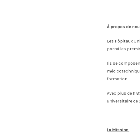
À propos de nou
Les Hôpitaux Uni
parmi les premie
Ils se composent
médicotechniques
formation.
Avec plus de 11 
universitaire de
La Mission