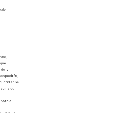
cile
onne,
que.
 de la
ncapacités,
quotidienne.
 soins du
mpathie.