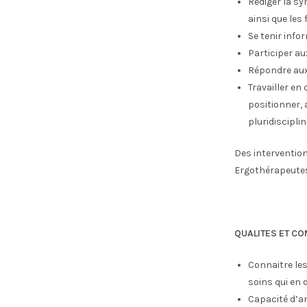
Rédiger la sy
ainsi que les
Se tenir info
Participer au
Répondre aux 
Travailler en
positionner, 
pluridisciplin
Des intervention
Ergothérapeutes
QUALITES ET C
Connaitre les
soins qui en 
Capacité d’a