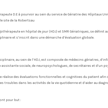
apeute D.E à pourvoir au sein du service de Gériatrie des Hôpitaux Uni
le site de la Robertsau
rgothérapeute en hôpital de jour (HDJ) et SMR Gériatriques, se définit a
iplinaire et s’inscrit dans une démarche d’évaluation globale.
ciplinaire, au sein de l’HDJ, est composée de médecins gériatres, d’infi
 assistante sociale, de neuropsychologues, de secrétaires et d’un ps
 réalise des évaluations fonctionnelles et cognitives du patient afin d
s troubles dans les activités de la vie quotidienne et d’aider au diagn
ont pour but :