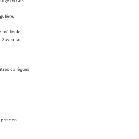
rtagé Dx Care,
ulière.
n médicale.
. Savoir se
utres collègues
 prise en