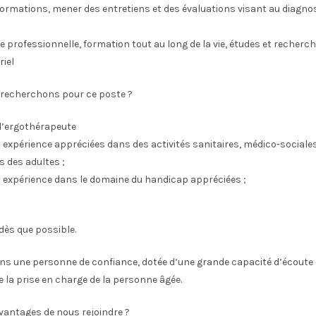
nformations, mener des entretiens et des évaluations visant au diagno
le professionnelle, formation tout au long de la vie, études et recherc
riel
s recherchons pour ce poste ?
d’ergothérapeute
xpérience appréciées dans des activités sanitaires, médico-sociales,
 des adultes ;
expérience dans le domaine du handicap appréciées ;
dès que possible.
s une personne de confiance, dotée d’une grande capacité d’écoute
la prise en charge de la personne âgée.
vantages de nous rejoindre ?