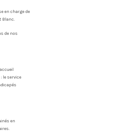
ise en charge de
t Blanc.
ns de nos
accueil
 le service
andicapés
ainés en
ires.