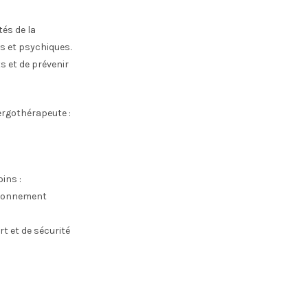
tés de la
s et psychiques.
ts et de prévenir
ergothérapeute :
s
ins :
ironnement
t et de sécurité