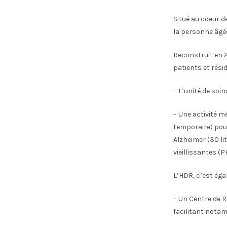
Situé au coeur d
la personne âgée
Reconstruit en 
patients et résid
– L’unité de soi
– Une activité m
temporaire) pou
Alzheimer (30 li
vieillissantes (P
L’HDR, c’est éga
– Un Centre de R
facilitant notam