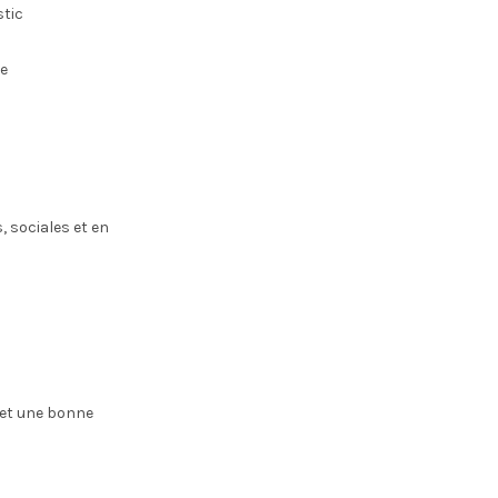
stic
he
 sociales et en
 et une bonne