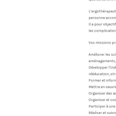
L’ergothérapeute
personne accomp
Il a pour objecti
les complication
Vos missions pr
Améliorer les s
aménagements, d
Développer l’ind
rééducation, st
Former et inform
Mettre en oeuvre
Organiser des ac
Organiser et coo
Participer à une
Réaliser et sui