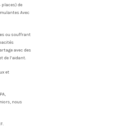
4 places) de
timulantes Avec
ées ou souffrant
pacités
partage avec des
t de l’aidant.
ux et
PA,
niors, nous
F.