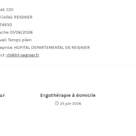
at:
CDI
(ville):
REIGNIER
74930
uche:
01/06/2026
ail:
Temps plein
eprise:
HOPITAL DEPARTEMENTAL DE REIGNIER
ct:
rh@hl-reignier.fr
ur
Ergothérapie à domicile
25 juin 2026