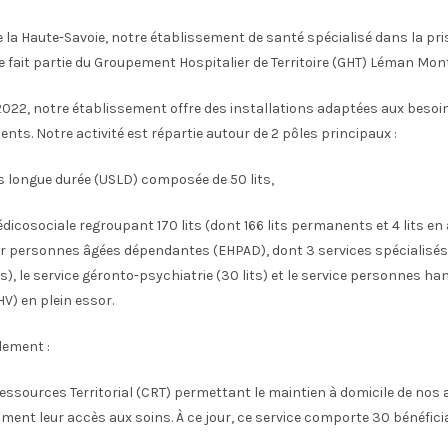
e la Haute-Savoie, notre établissement de santé spécialisé dans la pr
 fait partie du Groupement Hospitalier de Territoire (GHT) Léman Mon
2022, notre établissement offre des installations adaptées aux besoi
ents. Notre activité est répartie autour de 2 pôles principaux :
ns longue durée (USLD) composée de 50 lits,
édicosociale regroupant 170 lits (dont 166 lits permanents et 4 lits en 
r personnes âgées dépendantes (EHPAD), dont 3 services spécialisés :
ts), le service géronto-psychiatrie (30 lits) et le service personnes h
HV) en plein essor.
lement :
essources Territorial (CRT) permettant le maintien à domicile de nos 
ment leur accès aux soins. À ce jour, ce service comporte 30 bénéficia