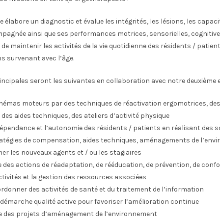
 élabore un diagnostic et évalue les intégrités, les lésions, les capaci
agnée ainsi que ses performances motrices, sensorielles, cognitive
f de maintenir les activités de la vie quotidienne des résidents / patien
s survenant avec l’âge.
incipales seront les suivantes en collaboration avec notre deuxième 
chémas moteurs par des techniques de réactivation ergomotrices, de
es aides techniques, des ateliers d’activité physique
épendance et l’autonomie des résidents / patients en réalisant des so
ratégies de compensation, aides techniques, aménagements de l’env
er les nouveaux agents et / ou les stagiaires
 des actions de réadaptation, de rééducation, de prévention, de confor
tivités et la gestion des ressources associées
rdonner des activités de santé et du traitement de l’information
 démarche qualité active pour favoriser l’amélioration continue
vre des projets d’aménagement de l’environnement