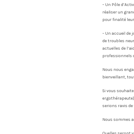
– Un Pôle d’Acti
réaliser un gran
pour finalité le
– Un accueil de 
de troubles neur
actuelles de l’a
professionnels d
Nous nous engag
bienveillant, tou
Si vous souhaite
ergothérapeute) 
serions ravis de
Nous sommes act
Quelles seront 