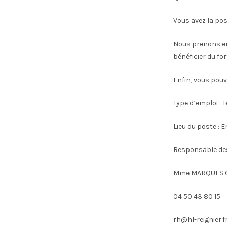
Vous avez la pos
Nous prenons en
bénéficier du fo
Enfin, vous pouv
Type d’emploi : 
Lieu du poste : E
Responsable de
Mme MARQUES G
04 50 43 80 15
rh@hl-reignier.f