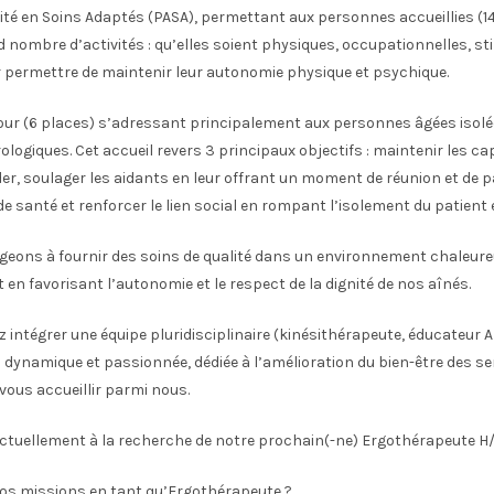
vité en Soins Adaptés (PASA), permettant aux personnes accueillies (1
d nombre d’activités : qu’elles soient physiques, occupationnelles, s
ur permettre de maintenir leur autonomie physique et psychique.
jour (6 places) s’adressant principalement aux personnes âgées isol
ologiques. Cet accueil revers 3 principaux objectifs : maintenir les ca
ider, soulager les aidants en leur offrant un moment de réunion et de 
e santé et renforcer le lien social en rompant l’isolement du patient e
eons à fournir des soins de qualité dans un environnement chaleure
t en favorisant l’autonomie et le respect de la dignité de nos aînés.
z intégrer une équipe pluridisciplinaire (kinésithérapeute, éducateur A
dynamique et passionnée, dédiée à l’amélioration du bien-être des se
 vous accueillir parmi nous.
uellement à la recherche de notre prochain(-ne) Ergothérapeute H/
vos missions en tant qu’Ergothérapeute ?