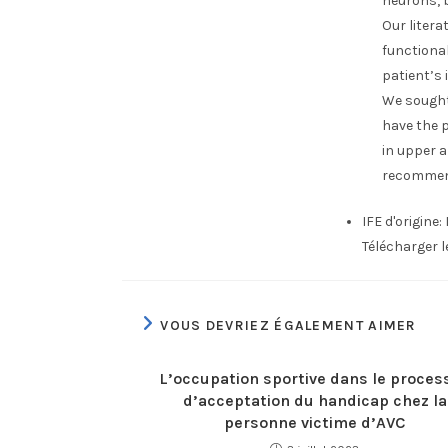
neurons, 
Our liter
functiona
patient’s 
We sought 
have the p
in upper a
recommend
IFE d'origine:
Télécharger 
VOUS DEVRIEZ ÉGALEMENT AIMER
L’occupation sportive dans le proces
d’acceptation du handicap chez la
personne victime d’AVC