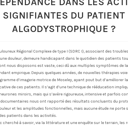
DEPENDANCE DANS LES ACTI
SIGNIFIANTES DU PATIENT
ALGODYSTROPHIQUE ?
loureux Régional Complexe de type I (SDRC I), associant des troubles
une douleur, demeure handicapant dans le quotidien des patients tou
ont nous disposons est vaste, ceci dû aux multiples symptômes de la
dant empirique. Depuis quelques années, de nouvelles thérapies voien
ogramme d’imagerie motrice de Moseley, ayant pout but d’améliorer la 
ative de ces patients. Il s’agit d’une technique de rééducation impliqu
 neurones miroirs, mais qui s’avère rigoureuse, intensive et parfois co
documentaires nous ont rapporté des résultats concluants du prot
uleur et les amplitudes fonctionnelles, mais aucune étude ne porte 
es patients dans les activités.
cherché à savoir, via la littérature et une enquête sur le terrain, les