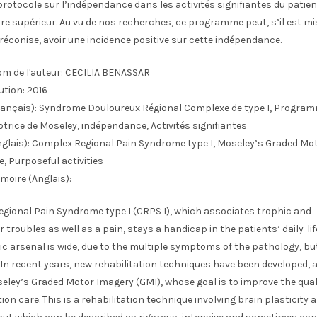
 protocole sur l’indépendance dans les activités signifiantes du patien
 supérieur. Au vu de nos recherches, ce programme peut, s’il est mis
réconise, avoir une incidence positive sur cette indépendance.
m de l'auteur:
CECILIA BENASSAR
ution:
2016
ançais):
Syndrome Douloureux Régional Complexe de type I, Progra
trice de Moseley, indépendance, Activités signifiantes
glais):
Complex Regional Pain Syndrome type I, Moseley’s Graded Mot
, Purposeful activities
moire (Anglais):
egional Pain Syndrome type I (CRPS I), which associates trophic and
troubles as well as a pain, stays a handicap in the patients’ daily-lif
ic arsenal is wide, due to the multiple symptoms of the pathology, b
 In recent years, new rehabilitation techniques have been developed,
ley’s Graded Motor Imagery (GMI), whose goal is to improve the qual
tion care. This is a rehabilitation technique involving brain plasticity 