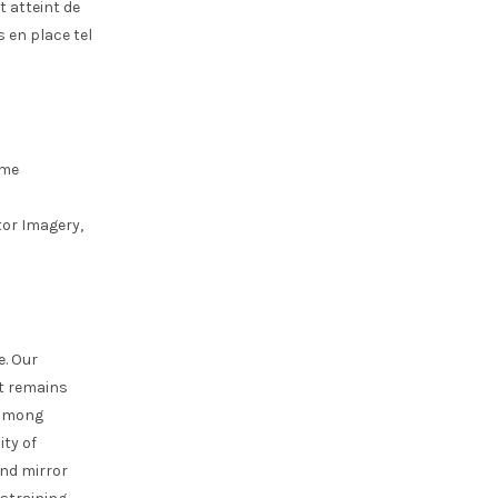
t atteint de
 en place tel
mme
or Imagery,
e. Our
ut remains
 among
ity of
and mirror