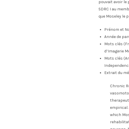
pouvait avoir le
SDRC I au membre
que Moseley le p
Prénom et No
Année de par
Mots clés (Fr
d’Imagerie Mo
Mots clés (An
Independence
Extrait du mé
Chronic R
vasomotor 
therapeut
empirical.
which Mose
rehabilita