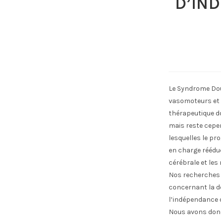
D’IN
Le Syndrome Dou
vasomoteurs et 
thérapeutique d
mais reste cepen
lesquelles le pr
en charge rééduc
cérébrale et les
Nos recherches 
concernant la do
l’indépendance d
Nous avons donc 