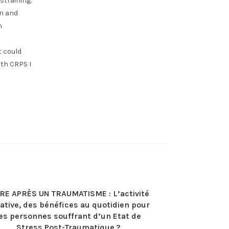
straining.
in and
n
t could
ith CRPS I
RE APRÈS UN TRAUMATISME : L’activité
ative, des bénéfices au quotidien pour
es personnes souffrant d’un Etat de
Stress Post-Traumatique ?