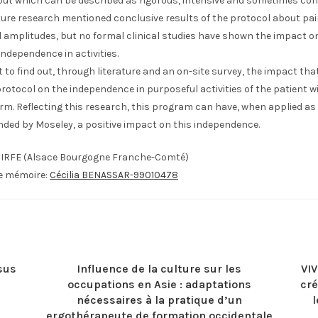
but which can be described as rigorous, intensive and sometimes con
ature research mentioned conclusive results of the protocol about pa
l amplitudes, but no formal clinical studies have shown the impact o
independence in activities.
to find out, through literature and an on-site survey, the impact tha
rotocol on the independence in purposeful activities of the patient w
rm. Reflecting this research, this program can have, when applied as
ed by Moseley, a positive impact on this independence.
IIRFE (Alsace Bourgogne Franche-Comté)
le mémoire:
Cécilia BENASSAR-99010478
sus
Influence de la culture sur les
VIV
occupations en Asie : adaptations
cré
nécessaires à la pratique d’un
l
ergothérapeute de formation occidentale