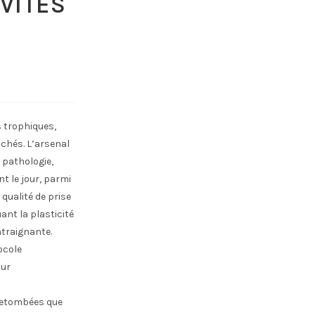
VITES
 trophiques,
chés. L’arsenal
 pathologie,
t le jour, parmi
qualité de prise
ant la plasticité
ntraignante.
ocole
sur
 retombées que