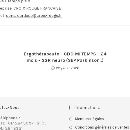
ail:
Temps plein
eprise:
CROIX ROUGE FRANCAISE
ct:
sonia.cardoso@croix-rouge.fr
Ergothérapeute – CDD MI TEMPS – 24
mois – SSR neuro (SEP Parkinson..)
22 juillet 2026
ctez-Nous
Informations
Téléphone :
Mentions légales
TD : 01.45.84.30.97 - SFC :
Conditions générales de ventes
1.45.84.33.21