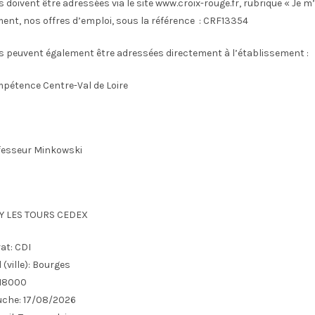
 doivent être adressées via le site www.croix-rouge.fr, rubrique « Je m
ent, nos offres d’emploi, sous la référence : CRF13354
s peuvent également être adressées directement à l’établissement :
pétence Centre-Val de Loire
fesseur Minkowski
Y LES TOURS CEDEX
at:
CDI
(ville):
Bourges
18000
uche:
17/08/2026