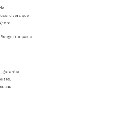
 de
ussi divers que
genre.
x-Rouge française
, garantie
euses,
réseau