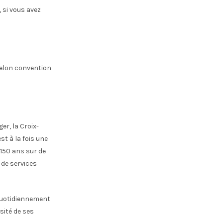
, si vous avez
selon convention
r, la Croix-
st à la fois une
 150 ans sur de
 de services
 quotidiennement
sité de ses