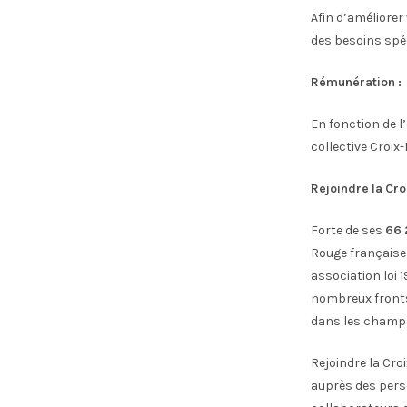
Afin d’améliorer
des besoins spéc
Rémunération :
En fonction de l
collective Croix
Rejoindre la Cro
Forte de ses
66 
Rouge française
association loi 
nombreux fronts 
dans les champs 
Rejoindre la Cro
auprès des perso