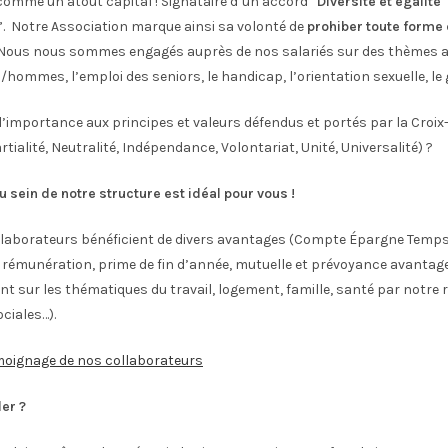
omme un atout capital ! Signataire d’un accord “
Diversité et égalité
”. Notre Association marque ainsi sa volonté de
prohiber toute forme
 Nous nous sommes engagés auprès de nos salariés sur des thèmes a
/hommes, l’emploi des seniors, le handicap, l’orientation sexuelle, le 
’importance aux principes et valeurs défendus et portés par la Croi
tialité, Neutralité, Indépendance, Volontariat, Unité, Universalité) ?
u sein de notre structure est idéal pour vous !
llaborateurs bénéficient de divers avantages (Compte Épargne Temps
a rémunération, prime de fin d’année, mutuelle et prévoyance avantag
sur les thématiques du travail, logement, famille, santé par notre 
ciales…).
moignage de nos collaborateurs
er ?