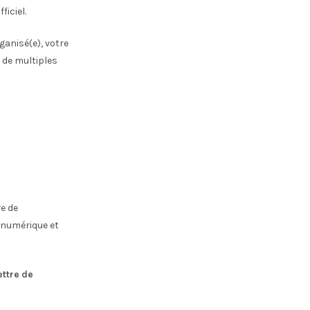
iciel.
anisé(e), votre
 de multiples
e de
 numérique et
ttre de