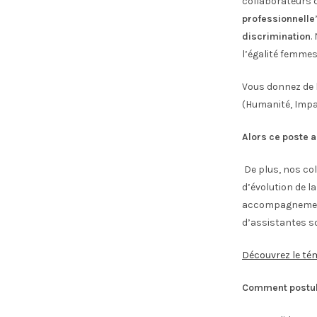
collaborateurs c
professionnelle
discrimination
.
l’égalité femmes
Vous donnez de l
(Humanité, Impar
Alors ce poste a
De plus, nos co
d’évolution de l
accompagnement 
d’assistantes so
Découvrez le té
Comment postul