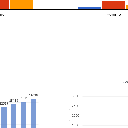
me
Homme
Exe