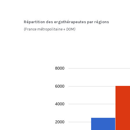
Auvergne-Rhône-Alpes
2 010
1 740
27
Provence-Alpes-Côte d’Azur
897
758
13
Corse
52
45
Répartition des ergothérapeutes par régions
(France métropolitaine + DOM)
8000
6000
4000
2000