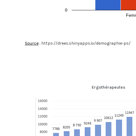
0
Fem
Source
:
https://drees.shinyapps.io/demographie-ps/
Ergothérapeutes