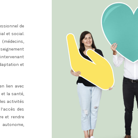
essionnel de
l et social.
(médecins,
’enseignement
n intervenant
daptation et
en lien avec
 et la santé,
les activités
 l’accès des
re et rendre
, autonome,