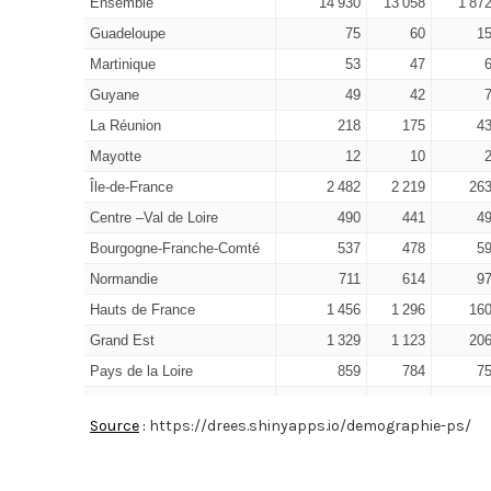
Ensemble
14 930
13 058
1 87
Guadeloupe
75
60
1
Martinique
53
47
Guyane
49
42
La Réunion
218
175
4
Mayotte
12
10
Île-de-France
2 482
2 219
26
Centre –Val de Loire
490
441
4
Bourgogne-Franche-Comté
537
478
5
Normandie
711
614
9
Hauts de France
1 456
1 296
16
Grand Est
1 329
1 123
20
Pays de la Loire
859
784
7
Bretagne
954
857
9
Source
:
https://drees.shinyapps.io/demographie-ps/
Nouvelle Aquitaine
1 322
1 126
19
Occitanie
1 424
1 243
18