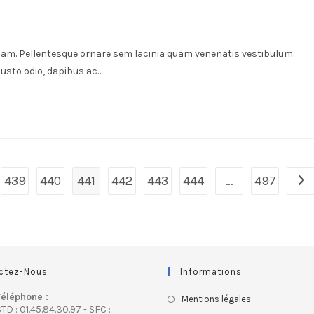
am. Pellentesque ornare sem lacinia quam venenatis vestibulum.
usto odio, dapibus ac…
439
440
441
442
443
444
…
497
ctez-Nous
Informations
Téléphone :
Mentions légales
TD : 01.45.84.30.97 - SFC :