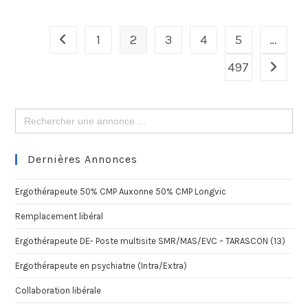
1
2
3
4
5
…
497
Search
for:
Dernières Annonces
Ergothérapeute 50% CMP Auxonne 50% CMP Longvic
Remplacement libéral
Ergothérapeute DE- Poste multisite SMR/MAS/EVC – TARASCON (13)
Ergothérapeute en psychiatrie (Intra/Extra)
Collaboration libérale