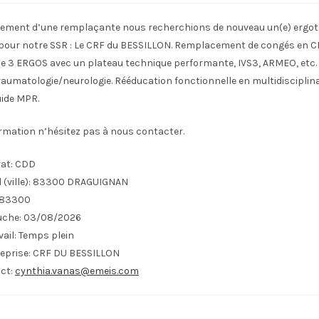
stement d’une remplaçante nous recherchions de nouveau un(e) erg
 pour notre SSR : Le CRF du BESSILLON. Remplacement de congés en C
e 3 ERGOS avec un plateau technique performante, IVS3, ARMEO, etc. 
aumatologie/neurologie. Rééducation fonctionnelle en multidisciplinai
uide MPR.
ormation n’hésitez pas à nous contacter.
at:
CDD
(ville):
83300 DRAGUIGNAN
83300
uche:
03/08/2026
ail:
Temps plein
eprise:
CRF DU BESSILLON
ct:
cynthia.vanas@emeis.com