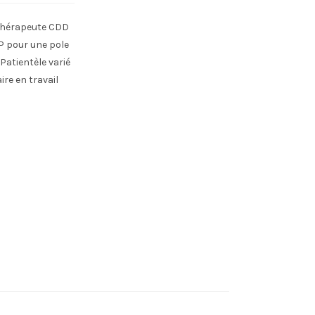
othérapeute CDD
P pour une pole
Patientèle varié
re en travail