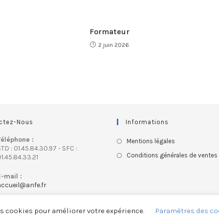
Formateur
2 juin 2026
ctez-Nous
Informations
Téléphone :
Mentions légales
TD : 01.45.84.30.97 - SFC :
Conditions générales de ventes
1.45.84.33.21
E-mail :
accueil@anfe.fr
es cookies pour améliorer votre expérience.
Paramètres des co
ASSOCIATION NATIONALE FRANÇAISE DES ERGOTHERAPEUTES