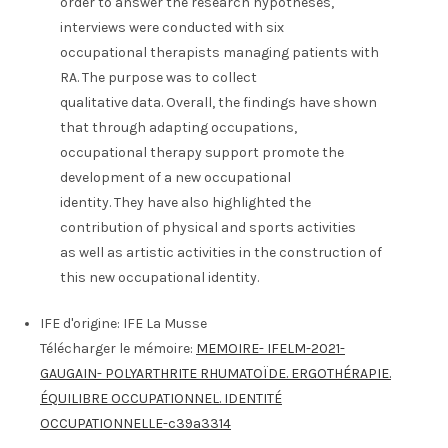
order to answer the research hypotheses,
interviews were conducted with six
occupational therapists managing patients with
RA. The purpose was to collect
qualitative data. Overall, the findings have shown
that through adapting occupations,
occupational therapy support promote the
development of a new occupational
identity. They have also highlighted the
contribution of physical and sports activities
as well as artistic activities in the construction of
this new occupational identity.
IFE d'origine:
IFE La Musse
Télécharger le mémoire:
MEMOIRE- IFELM-2021-
GAUGAIN- POLYARTHRITE RHUMATOÏDE. ERGOTHÉRAPIE.
ÉQUILIBRE OCCUPATIONNEL. IDENTITÉ
OCCUPATIONNELLE-c39a3314