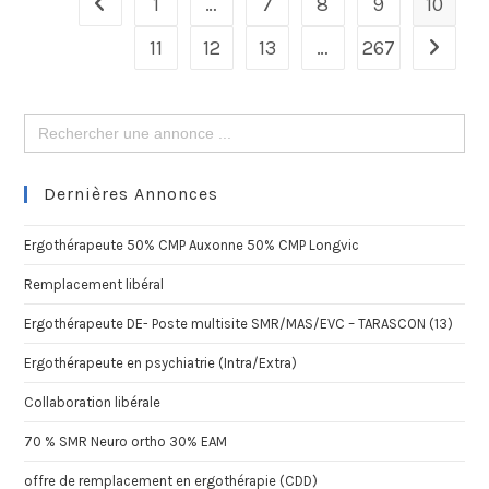
1
…
7
8
9
10
11
12
13
…
267
Search
for:
Dernières Annonces
Ergothérapeute 50% CMP Auxonne 50% CMP Longvic
Remplacement libéral
Ergothérapeute DE- Poste multisite SMR/MAS/EVC – TARASCON (13)
Ergothérapeute en psychiatrie (Intra/Extra)
Collaboration libérale
70 % SMR Neuro ortho 30% EAM
offre de remplacement en ergothérapie (CDD)