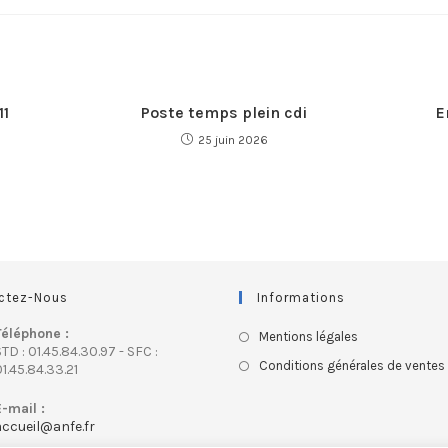
11
Poste temps plein cdi
E
25 juin 2026
ctez-Nous
Informations
Téléphone :
Mentions légales
TD : 01.45.84.30.97 - SFC :
Conditions générales de ventes
1.45.84.33.21
E-mail :
accueil@anfe.fr