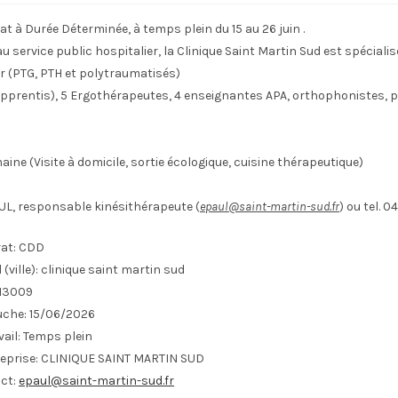
t à Durée Déterminée, à temps plein du 15 au 26 juin .
 service public hospitalier, la Clinique Saint Martin Sud est spéciali
r (PTG, PTH et polytraumatisés)
t apprentis), 5 Ergothérapeutes, 4 enseignantes APA, orthophonistes
ine (Visite à domicile, sortie écologique, cuisine thérapeutique)
, responsable kinésithérapeute (
epaul@saint-martin-sud.fr
) ou tel. 0
at:
CDD
(ville):
clinique saint martin sud
13009
uche:
15/06/2026
ail:
Temps plein
eprise:
CLINIQUE SAINT MARTIN SUD
ct:
epaul@saint-martin-sud.fr