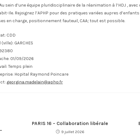
Au sein d’une équipe pluridisciplinaire de la réanimation à l’HDJ , avec
abit-Ile. Rejoignez l’APHP pour des pratiques variées aupres d’enfants 
ses en charge, positionnement fauteuil, CAA; tout est possible.
at:
CDD
(ville):
GARCHES
92380
uche:
01/09/2026
ail:
Temps plein
eprise:
Hopital Raymond Poincare
ct:
georgina.madelain@aphp.fr
PARIS 16 – Collaboration libérale
–
9 juillet 2026