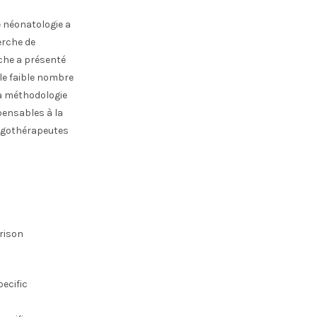
 néonatologie a
erche de
rche a présenté
 le faible nombre
la méthodologie
pensables à la
ergothérapeutes
rison
ecific