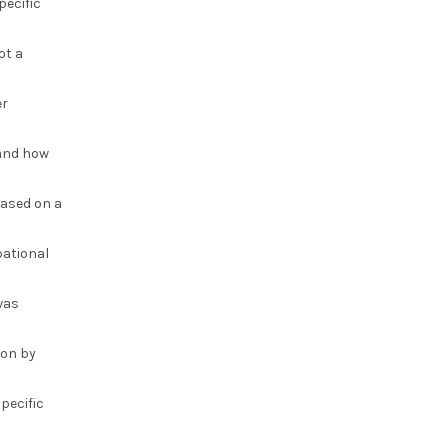
pecific
ot a
er
 and how
based on a
pational
was
ion by
pecific