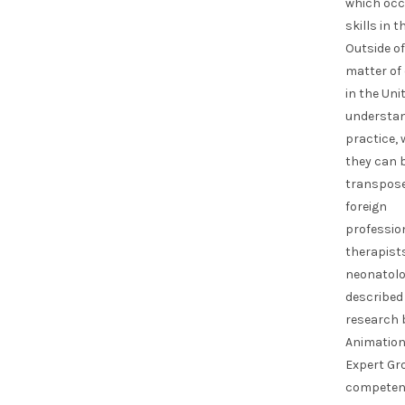
which occ
skills in t
Outside of
matter of
in the Uni
understan
practice, 
they can 
transposed
foreign
profession
therapists
neonatolog
described
research 
Animation
Expert Gro
competen