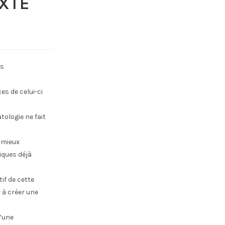
XTE
es
es de celui-ci
tologie ne fait
 mieux
iques déjà
if de cette
 à créer une
’une