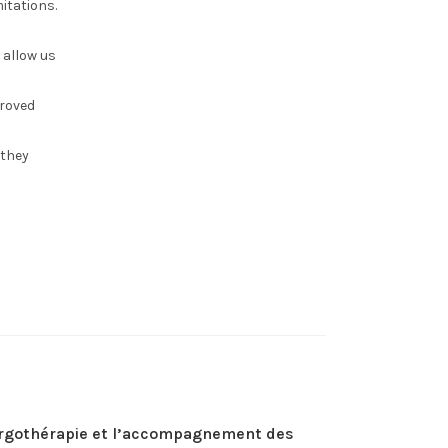
itations.
 allow us
proved
 they
rgothérapie et l’accompagnement des