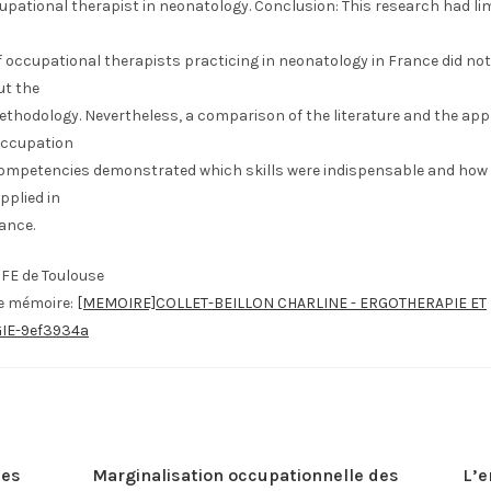
upational therapist in neonatology. Conclusion: This research had lim
 occupational therapists practicing in neonatology in France did not
ut the
thodology. Nevertheless, a comparison of the literature and the ap
occupation
ompetencies demonstrated which skills were indispensable and how
pplied in
ance.
IFE de Toulouse
le mémoire:
[MEMOIRE]COLLET-BEILLON CHARLINE - ERGOTHERAPIE ET
IE-9ef3934a
des
Marginalisation occupationnelle des
L’e