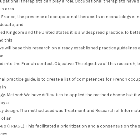
upational therapists can play a role. Occupational therapists have s
his area.
 France, the presence of occupational therapists in neonatology is n
 debate, and
ted Kingdom and the United States it is a widespread practice. To bett
d this
we will base this research on already established practice guidelines
be
 into the French context. Objective: The objective of this research, 
al practice guide, is to create a list of competences for French occu
 in
y. Method: We have difficulties to applied the method choose but it 
 by a
by design. The method used was Treatment and Research of Informat
 of an
up (TRIAGE). This facilitated a prioritization and a consensus on the s
ces