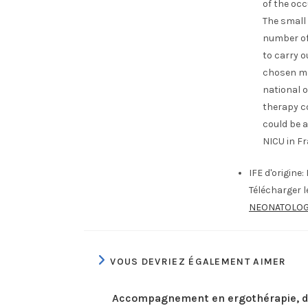
of the occ
The small
number of
to carry o
chosen me
national 
therapy c
could be a
NICU in Fr
IFE d'origine:
Télécharger 
NEONATOLOG
VOUS DEVRIEZ ÉGALEMENT AIMER
Accompagnement en ergothérapie, 