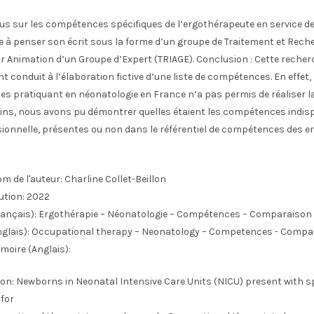
us sur les compétences spécifiques de l’ergothérapeute en service de
e à penser son écrit sous la forme d’un groupe de Traitement et Rech
r Animation d’un Groupe d’Expert (TRIAGE). Conclusion : Cette reche
nt conduit à l’élaboration fictive d’une liste de compétences. En effet,
es pratiquant en néonatologie en France n’a pas permis de réaliser 
ins, nous avons pu démontrer quelles étaient les compétences indis
sionnelle, présentes ou non dans le référentiel de compétences des 
m de l'auteur:
Charline Collet-Beillon
ution:
2022
ançais):
Ergothérapie – Néonatologie – Compétences – Comparaison
glais):
Occupational therapy – Neonatology – Competences - Compa
moire (Anglais):
on: Newborns in Neonatal Intensive Care Units (NICU) present with sp
for