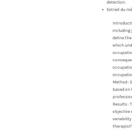
detection.
Extrait du mé
Introduct
including 
define the
which unde
occupatio
consequenc
occupation
occupatio
Method : S
based on t
profession
Results :
objective
variabilit
therapist'