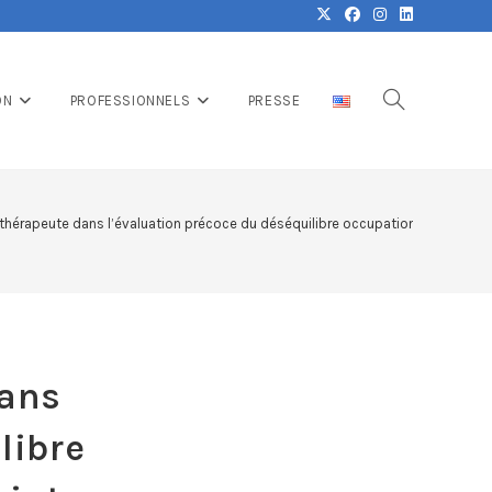
ON
PROFESSIONNELS
PRESSE
othérapeute dans l’évaluation précoce du déséquilibre occupationnel des pa
dans
libre