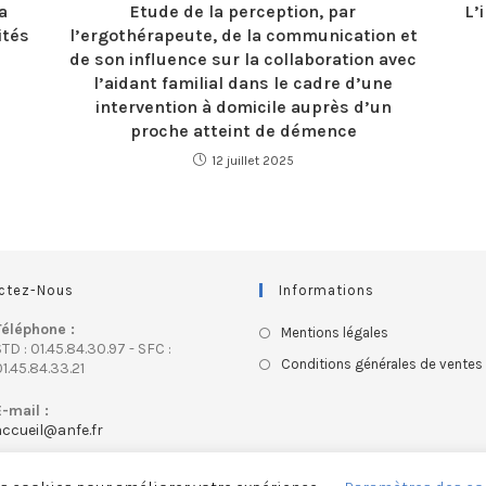
a
Etude de la perception, par
L’
ités
l’ergothérapeute, de la communication et
de son influence sur la collaboration avec
l’aidant familial dans le cadre d’une
intervention à domicile auprès d’un
proche atteint de démence
12 juillet 2025
ctez-Nous
Informations
Téléphone :
Mentions légales
TD : 01.45.84.30.97 - SFC :
Conditions générales de ventes
1.45.84.33.21
E-mail :
accueil@anfe.fr