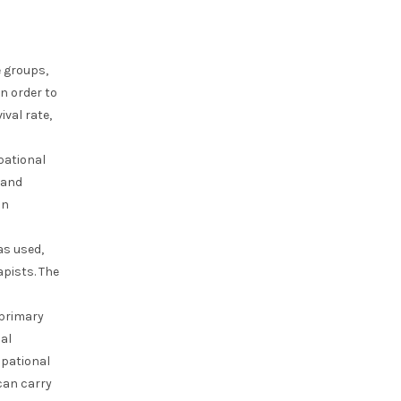
e groups,
in order to
ival rate,
pational
 and
in
as used,
apists. The
 primary
al
upational
 can carry