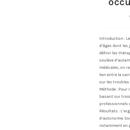
occu
Introduction : 
d’âges dont les j
définir les thér
soulève d’autan
médicales, on r
lien entre la sa
sur les trouble
Méthode : Pour r
basant sur trois
professionnels o
Résultats : L’er
d’autonomie. Son
notamment en ph