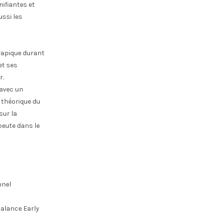
nifiantes et
ussi les
érapique durant
et ses
r.
 avec un
n théorique du
sur la
peute dans le
nnel
alance Early