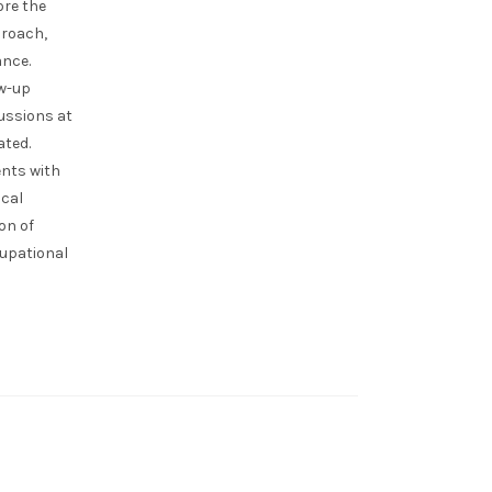
ore the
proach,
ance.
ow-up
ussions at
ated.
ents with
ical
on of
cupational