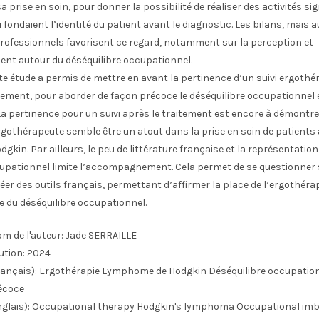
a prise en soin, pour donner la possibilité de réaliser des activités sig
i fondaient l’identité du patient avant le diagnostic. Les bilans, mais a
rofessionnels favorisent ce regard, notamment sur la perception et
t autour du déséquilibre occupationnel.
te étude a permis de mettre en avant la pertinence d’un suivi ergoth
tement, pour aborder de façon précoce le déséquilibre occupationnel 
a pertinence pour un suivi après le traitement est encore à démontre
rgothérapeute semble être un atout dans la prise en soin de patients
kin. Par ailleurs, le peu de littérature française et la représentatio
cupationnel limite l’accompagnement. Cela permet de se questionner 
éer des outils français, permettant d’affirmer la place de l’ergothéra
re du déséquilibre occupationnel.
m de l'auteur:
Jade SERRAILLE
ution:
2024
ançais):
Ergothérapie Lymphome de Hodgkin Déséquilibre occupatio
écoce
glais):
Occupational therapy Hodgkin's lymphoma Occupational imb