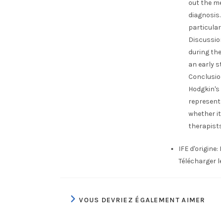
out the me
diagnosis
particula
Discussion
during th
an early s
Conclusion
Hodgkin's
representa
whether it
therapist
IFE d'origine:
Télécharger 
VOUS DEVRIEZ ÉGALEMENT AIMER