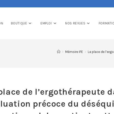
ON
BOUTIQUE
EMPLOI
NOS REVUES
FORMATI
>
Mémoire IFE
>
La place de l’erg
place de l’ergothérapeute 
aluation précoce du déséqui