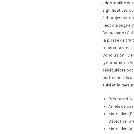
adaptabilité de s
significatives qu
échanges plurip
l’accompagnemen
Discussion : Cet
la phase de trai
répercussions. L
Conclusion : L’e
lymphome de Hodg
déséquilibre oc
pertinence de cr
suivi et la mesu
Prénom et No
Année de par
Mots clés (Fr
Détection pr
Mots clés (An