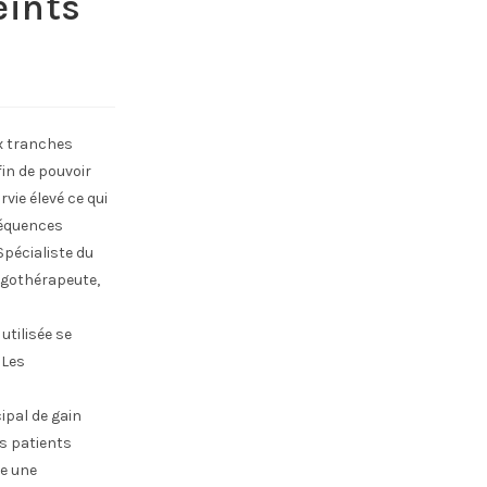
eints
n
ux tranches
fin de pouvoir
vie élevé ce qui
séquences
pécialiste du
ergothérapeute,
utilisée se
 Les
ipal de gain
es patients
re une