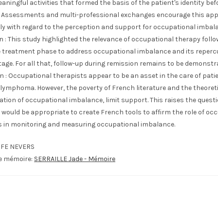
aningful activities that formed the basis of the patient's identity bef
. Assessments and multi-professional exchanges encourage this ap
rly with regard to the perception and support for occupational imbal
 : This study highlighted the relevance of occupational therapy foll
e treatment phase to address occupational imbalance and its reperc
tage. For all that, follow-up during remission remains to be demonstr
 : Occupational therapists appear to be an asset in the care of pati
 lymphoma. However, the poverty of French literature and the theoret
tion of occupational imbalance, limit support. This raises the questi
 would be appropriate to create French tools to affirm the role of oc
s in monitoring and measuring occupational imbalance.
IFE NEVERS
le mémoire:
SERRAILLE Jade - Mémoire