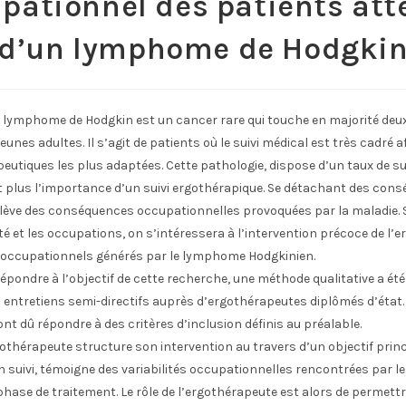
pationnel des patients att
d’un lymphome de Hodgki
Le lymphome de Hodgkin est un cancer rare qui touche en majorité de
eunes adultes. Il s’agit de patients où le suivi médical est très cadré a
apeutiques les plus adaptées. Cette pathologie, dispose d’un taux de sur
t plus l’importance d’un suivi ergothérapique. Se détachant des con
elève des conséquences occupationnelles provoquées par la maladie. S
nté et les occupations, on s’intéressera à l’intervention précoce de l’
s occupationnels générés par le lymphome Hodgkinien.
épondre à l’objectif de cette recherche, une méthode qualitative a été 
 entretiens semi-directifs auprès d’ergothérapeutes diplômés d’état.
nt dû répondre à des critères d’inclusion définis au préalable.
gothérapeute structure son intervention au travers d’un objectif princ
 suivi, témoigne des variabilités occupationnelles rencontrées par l
ase de traitement. Le rôle de l’ergothérapeute est alors de permett