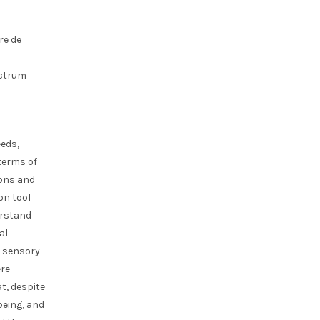
re de
ectrum
eeds,
 terms of
ions and
on tool
erstand
al
e sensory
ere
t, despite
being, and