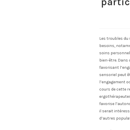
partic
Les troubles du 
besoins, notamme
soins personnels,
bien-être. Dans 
favorisant l’eng
sensoriel peut ê
l’engagement oc
cours de cette r
ergothérapeutes.
favorise l’auton
il serait intére
d’autres populat