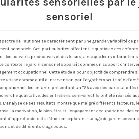
ularités sensorielles par le
sensoriel
spectre de l’autisme se caractérisent par une grande variabilité de pro
nt sensoriels. Ces particularités affectent le quotidien des enfants
 des activités productives et des loisirs, ainsi que leurs interactions 
ce contexte, le jardin sensoriel apparaît comme un support d’interv
agement occupationnel. Cette étude a pour objectif de comprendre si 
tre utilisé comme outil d’intervention par l’ergothérapeute afin d’amé
cupationnel des enfants présentant un TSA avec des particularités s
echerche qualitative, des entretiens semi-directifs ont été réalisés au
 L’analyse de ses résultats montre que malgré différents facteurs, le
omie, la motivation, le bien-être et l’engagement occupationnel des en
ssant d’approfondir cette étude en explorant l’usage du jardin sensori
ions et de différents diagnostics.