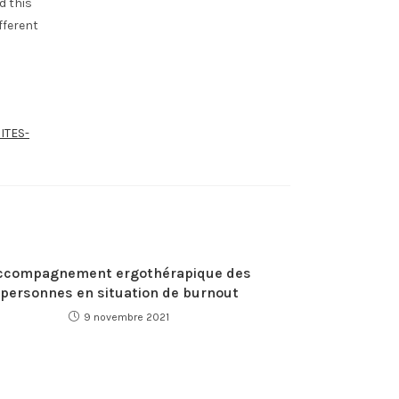
d this
fferent
ITES-
ccompagnement ergothérapique des
personnes en situation de burnout
9 novembre 2021