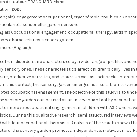
m de l'auteur:
TRANCHARD Marie
ution:
2026
ançais):
engagement occupationnel, ergothérapie, troubles du spect
ticularités sensorielles, jardin sensoriel.
glais):
occupational engagement, occupational therapy, autism sp
sory characteristics, sensory garden.
moire (Anglais):
ctrum disorders are characterized by a wide range of profiles and n
ly sensory ones. These characteristics affect children’s daily lives in
are, productive activities, and leisure, as well as their social interact
. In this context, the sensory garden emerges as a suitable interventi
otes occupational engagement. The objective of this study is to und
he sensory garden can be used as an intervention tool by occupation
s to improve occupational engagement in children with ASD who hav
stics. During this qualitative research, semi-structured interviews w
with four occupational therapists. Analysis of the results shows tha
actors, the sensory garden promotes independance, motivation, well-