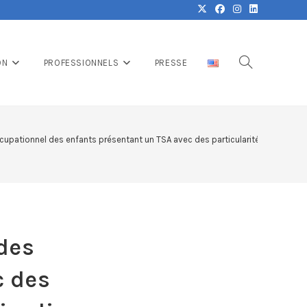
ON
PROFESSIONNELS
PRESSE
pationnel des enfants présentant un TSA avec des particularités sensorielles
des
c des