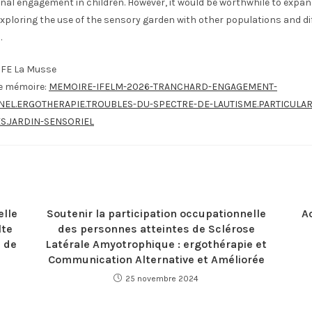
nal engagement in children. However, it would be worthwhile to expan
xploring the use of the sensory garden with other populations and di
.
IFE La Musse
le mémoire:
MEMOIRE-IFELM-2026-TRANCHARD-ENGAGEMENT-
EL.ERGOTHERAPIE.TROUBLES-DU-SPECTRE-DE-LAUTISME.PARTICULAR
S.JARDIN-SENSORIEL
elle
Soutenir la participation occupationnelle
A
lte
des personnes atteintes de Sclérose
 de
Latérale Amyotrophique : ergothérapie et
Communication Alternative et Améliorée
25 novembre 2024