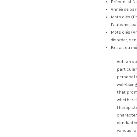
Prénom et No
Année de par
Mots clés (Fr
l’autisme, par
Mots clés (An
disorder, sen
Extrait du mé
Autism spe
particular
personal c
well-being
that prom
whether t
therapist
characteri
conducted 
various f