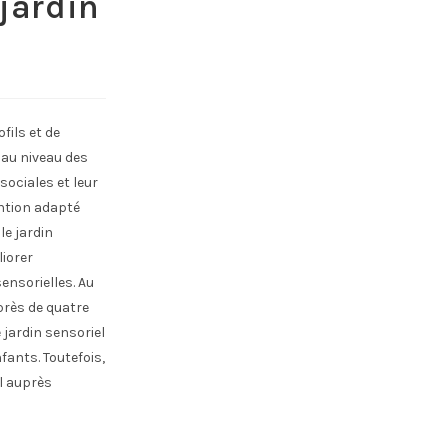
 jardin
fils et de
 au niveau des
sociales et leur
ention adapté
le jardin
liorer
ensorielles. Au
près de quatre
 jardin sensoriel
fants. Toutefois,
el auprès