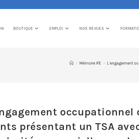
ON
BOUTIQUE
EMPLOI
NOS REVUES
FORMATI
>
Mémoire IFE
>
L’engagement occu
engagement occupationnel 
nts présentant un TSA ave