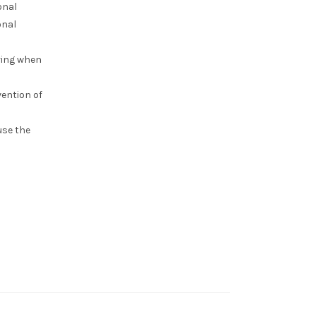
onal
onal
bring when
ention of
use the