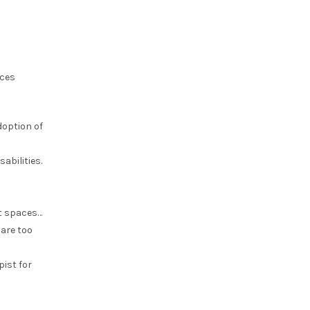
aces
doption of
abilities.
nt spaces…
 are too
ist for