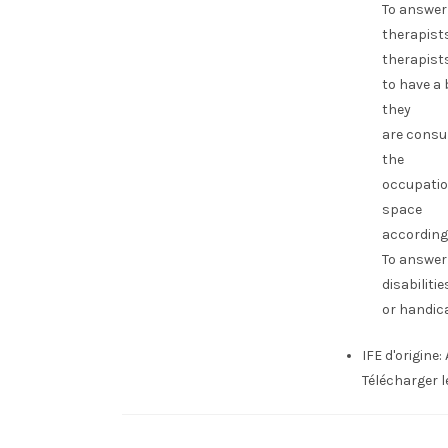
To answer 
therapists
therapist
to have a 
they
are consu
the
occupatio
space
according 
To answer 
disabilitie
or handica
IFE d'origine:
Télécharger 