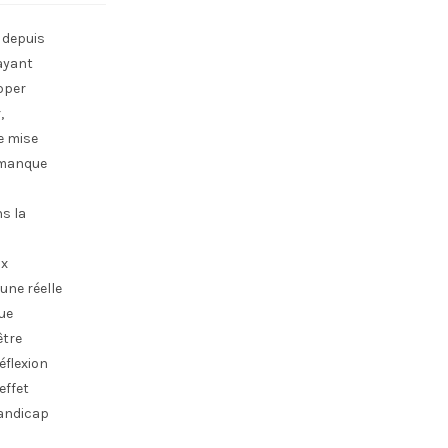
e depuis
 ayant
opper
,
e mise
s manque
ns la
ux
une réelle
ue
être
éflexion
effet
handicap