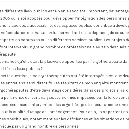
des différents lieux publics est un enjeu sociétal important, davantag
rier 2005 qui a été adoptée pour développer l’intégration des personnes
ans la société. L’accessibilité des espaces publics contribue à dével
’indépendance de chacun en lui permettant de se déplacer, de circuler
ransports en communs ou les différents services publics. Les projets d
é font intervenir un grand nombre de professionnels Au sein desquel
érapeute.
 demandé qu’elle était la plus-value apportée par l’ergothérapeute da
lité des lieux publics ?
cette question, cinq ergothérapeutes ont été interrogés ainsi que de
des entretiens semi-directifs. Les résultats de mon enquête montrent 
ergothérapeutes d’être davantage considérés dans ces projets ainsi q
la pertinence de leur analyse. Les normes imposées par la loi doivent 
spectées, mais l’intervention des ergothérapeutes peut amener une r
ur la qualité d’usage de l’aménagement. Pour cela, ils apportent en 
es spécifiques, notamment sur les déficiences et les situations de 
e vécue par un grand nombre de personnes.