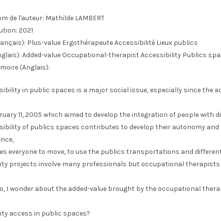
m de l'auteur:
Mathilde LAMBERT
ution:
2021
ançais):
Plus-value Ergothérapeute Accessibilité Lieux publics
glais):
Added-value Occupational-therapist Accessibility Publics sp
moire (Anglais):
ibility in public spaces is a major social issue, especially since the a
ruary 11, 2005 which aimed to develop the integration of people with dis
sibility of publics spaces contributes to develop their autonomy and
nce,
es everyone to move, to use the publics transportations and differe
ity projects involve many professionals but occupational therapists
o, I wonder about the added-value brought by the occupational therap
ity access in public spaces?