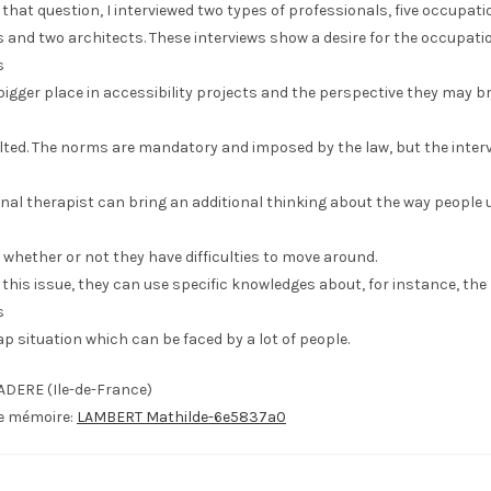
that question, I interviewed two types of professionals, five occupati
 and two architects. These interviews show a desire for the occupati
s
bigger place in accessibility projects and the perspective they may 
lted. The norms are mandatory and imposed by the law, but the interv
nal therapist can bring an additional thinking about the way people 
whether or not they have difficulties to move around.
this issue, they can use specific knowledges about, for instance, the
s
p situation which can be faced by a lot of people.
ADERE (Ile-de-France)
le mémoire:
LAMBERT Mathilde-6e5837a0