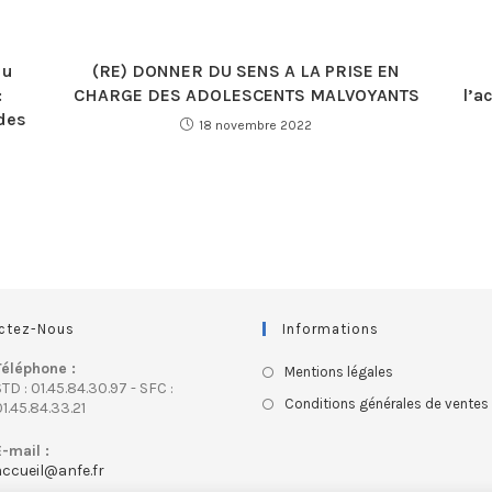
du
(RE) DONNER DU SENS A LA PRISE EN
:
CHARGE DES ADOLESCENTS MALVOYANTS
l’a
des
18 novembre 2022
ctez-Nous
Informations
Téléphone :
Mentions légales
TD : 01.45.84.30.97 - SFC :
Conditions générales de ventes
1.45.84.33.21
E-mail :
accueil@anfe.fr