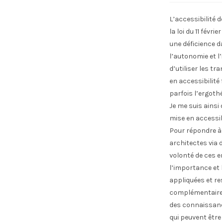
L’accessibilité 
la loi du 11 fév
une déficience d
l’autonomie et l
d’utiliser les t
en accessibilit
parfois l’ergoth
Je me suis ainsi
mise en accessibi
Pour répondre à 
architectes via 
volonté de ces 
l’importance et 
appliquées et re
complémentaire s
des connaissanc
qui peuvent êtr