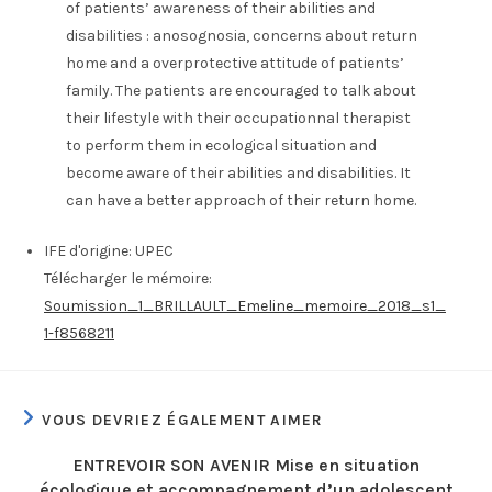
of patients’ awareness of their abilities and
disabilities : anosognosia, concerns about return
home and a overprotective attitude of patients’
family. The patients are encouraged to talk about
their lifestyle with their occupationnal therapist
to perform them in ecological situation and
become aware of their abilities and disabilities. It
can have a better approach of their return home.
IFE d'origine:
UPEC
Télécharger le mémoire:
Soumission_1_BRILLAULT_Emeline_memoire_2018_s1_
1-f8568211
VOUS DEVRIEZ ÉGALEMENT AIMER
ENTREVOIR SON AVENIR Mise en situation
écologique et accompagnement d’un adolescent