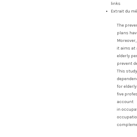
links
Extrait du mé
The preven
plans have
Moreover,
it aims at
elderly pe
prevent d
This study
dependen
for elderl
five profe
account
in occupat
occupation
complement