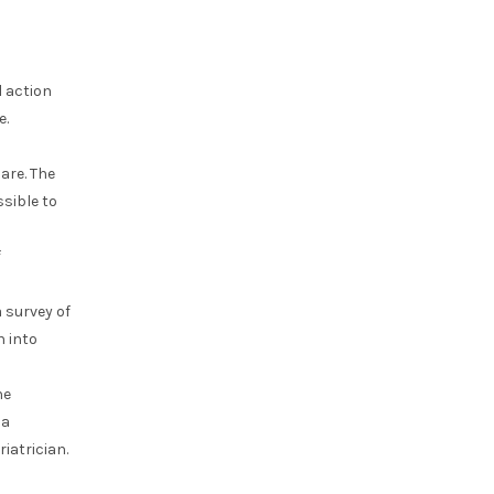
l action
e.
care. The
ssible to
f
a survey of
n into
he
 a
iatrician.