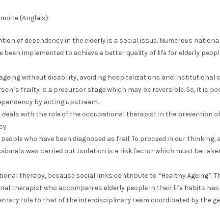
moire (Anglais):
tion of dependency in the elderly is a social issue. Numerous nationa
 been implemented to achieve a better quality of life for elderly peopl
 ageing without disability, avoiding hospitalizations and institutional 
rson’s frailty is a precursor stage which may be reversible. So, it is po
ependency by acting upstream.
 deals with the role of the occupational therapist in the prevention o
cy
y people who have been diagnosed as frail. To proceed in our thinking, 
ssionals was carried out .Isolation is a risk factor which must be take
ional therapy, because social links contribute to “Healthy Ageing”. T
al therapist who accompanies elderly people in their life habits has
ary role to that of the interdisciplinary team coordinated by the ger