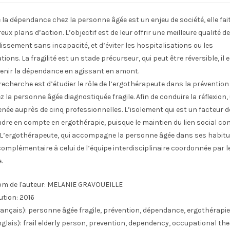
 la dépendance chez la personne âgée est un enjeu de société, elle fai
ux plans d’action. L’objectif est de leur offrir une meilleure qualité de
llissement sans incapacité, et d’éviter les hospitalisations ou les
tions. La fragilité est un stade précurseur, qui peut être réversible, il
venir la dépendance en agissant en amont.
 recherche est d’étudier le rôle de l’ergothérapeute dans la prévention 
la personne âgée diagnostiquée fragile. Afin de conduire la réflexion,
née auprès de cinq professionnelles. L’isolement qui est un facteur d
ndre en compte en ergothérapie, puisque le maintien du lien social co
r”. L’ergothérapeute, qui accompagne la personne âgée dans ses habit
e complémentaire à celui de l’équipe interdisciplinaire coordonnée par l
.
m de l'auteur:
MELANIE GRAVOUEILLE
ution:
2016
ançais):
personne âgée fragile, prévention, dépendance, ergothérapie, 
glais):
frail elderly person, prevention, dependency, occupational the