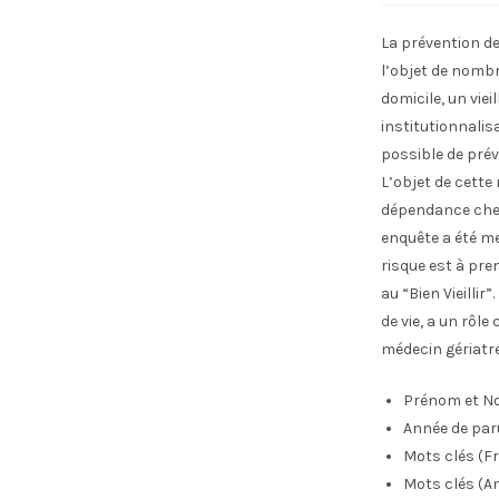
La prévention de
l’objet de nombre
domicile, un viei
institutionnalisa
possible de pré
L’objet de cette
dépendance chez 
enquête a été me
risque est à pre
au “Bien Vieilli
de vie, a un rôl
médecin gériatre
Prénom et No
Année de par
Mots clés (Fr
Mots clés (An