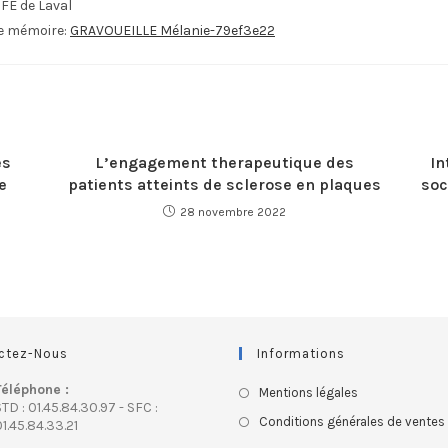
IFE de Laval
le mémoire:
GRAVOUEILLE Mélanie-79ef3e22
es
L’engagement therapeutique des
In
e
patients atteints de sclerose en plaques
soc
28 novembre 2022
ctez-Nous
Informations
Téléphone :
Mentions légales
TD : 01.45.84.30.97 - SFC :
Conditions générales de ventes
1.45.84.33.21