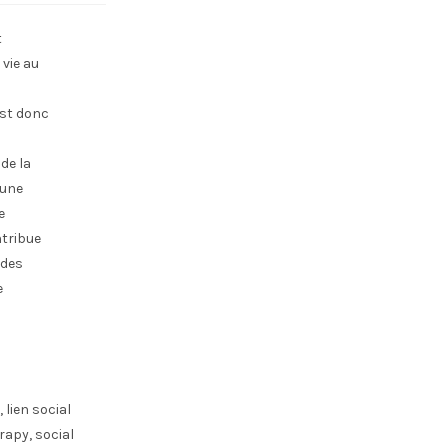
t
 vie au
 est donc
de la
 une
e
ntribue
udes
e
lien social
rapy, social