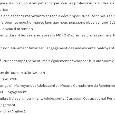
ique aussi bien pour les patients que pour les professionnels. Elles s’
orise
s adolescents malvoyants et tend à développer leur autonomie. Les 
ifs pour les questionnaires bien que nous puissions observer une lég
 niveau d’attention
cents durant les séances après la MCRO d’après les professionnels.
t non seulement favoriser l’engagement des adolescents malvoyant
à leur accompagnement, mais également développer leur autonomie.
m de l'auteur:
Julie DAGLAN
ution:
2018
ançais):
Malvoyance ; Adolescents ; Mesure Canadienne du Rendeme
el ; Engagement
glais):
Visual impairment; Adolescents; Canadian Occupational Per
gagement
moire (Anglais):