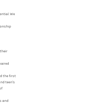
ential. We
ionship
their
paired
 the first
nd teen's
of
ts and