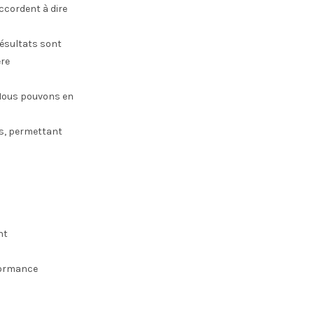
accordent à dire
résultats sont
ère
 Nous pouvons en
s, permettant
nt
formance