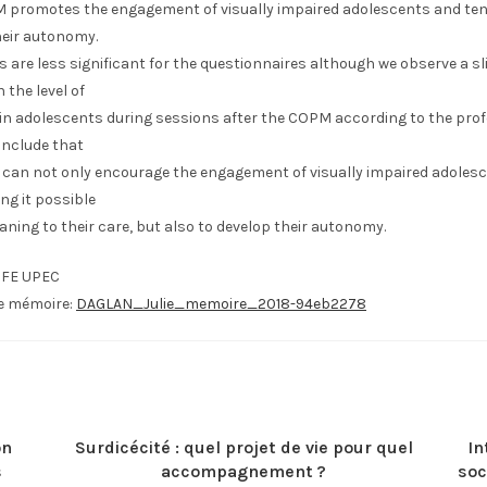
 promotes the engagement of visually impaired adolescents and ten
heir autonomy.
s are less significant for the questionnaires although we observe a sl
 the level of
 in adolescents during sessions after the COPM according to the prof
nclude that
can not only encourage the engagement of visually impaired adolesc
ng it possible
aning to their care, but also to develop their autonomy.
IFE UPEC
le mémoire:
DAGLAN_Julie_memoire_2018-94eb2278
on
Surdicécité : quel projet de vie pour quel
In
s
accompagnement ?
soc