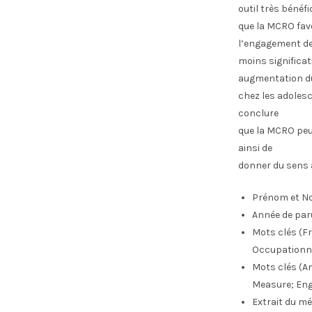
outil très bénéf
que la MCRO fav
l’engagement de
moins significat
augmentation du
chez les adoles
conclure
que la MCRO peu
ainsi de
donner du sens 
Prénom et No
Année de par
Mots clés (Fr
Occupationn
Mots clés (An
Measure; En
Extrait du mé