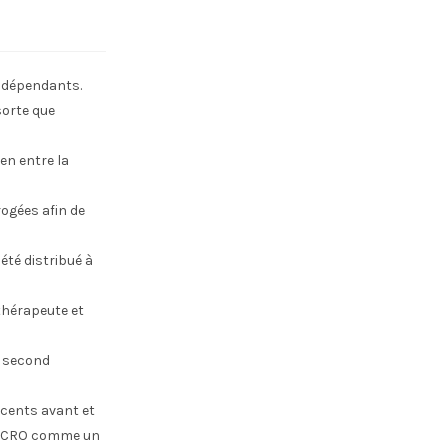
ndépendants.
sorte que
en entre la
ogées afin de
 été distribué à
thérapeute et
u second
scents avant et
a MCRO comme un