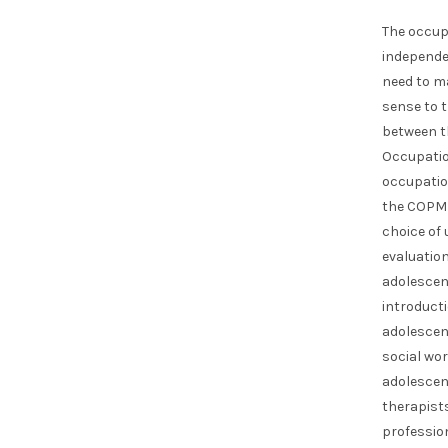
The occup
independen
need to m
sense to t
between t
Occupatio
occupatio
the COPM w
choice of 
evaluation
adolescen
introduct
adolescen
social wo
adolescen
therapists
profession