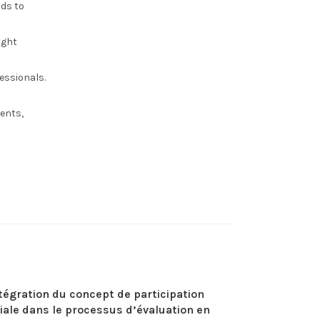
ds to
ight
essionals.
ents,
tégration du concept de participation
iale dans le processus d’évaluation en