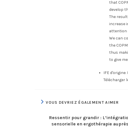
that COPM
develop t
The result
increase in
attention
We can co
the COPM 
thus maki
to give me
IFE d'origine:
Télécharger 
VOUS DEVRIEZ ÉGALEMENT AIMER
Ressentir pour grandir : L’intégrati
sensorielle en ergothérapie auprè