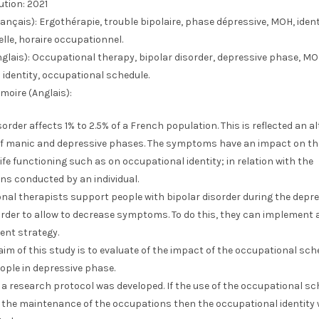
ution:
2021
ançais):
Ergothérapie, trouble bipolaire, phase dépressive, MOH, ident
lle, horaire occupationnel.
glais):
Occupational therapy, bipolar disorder, depressive phase, M
identity, occupational schedule.
moire (Anglais):
sorder affects 1% to 2.5% of a French population. This is reflected an a
f manic and depressive phases. The symptoms have an impact on th
ife functioning such as on occupational identity; in relation with the
ns conducted by an individual.
nal therapists support people with bipolar disorder during the depre
rder to allow to decrease symptoms. To do this, they can implement a
nt strategy.
aim of this study is to evaluate of the impact of the occupational sch
ople in depressive phase.
, a research protocol was developed. If the use of the occupational s
the maintenance of the occupations then the occupational identity w