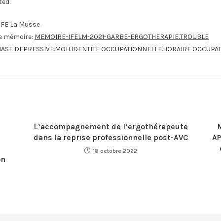
ted.
IFE La Musse
le mémoire:
MEMOIRE-IFELM-2021-GARBE-ERGOTHERAPIE.TROUBLE
HASE DEPRESSIVE.MOH.IDENTITE OCCUPATIONNELLE.HORAIRE OCCUPA
L’accompagnement de l’ergothérapeute
dans la reprise professionnelle post-AVC
AP
18 octobre 2022
on