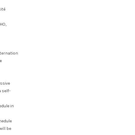
ité
OHO,
lternation
e
ssive
 self-
edule in
chedule
ill be