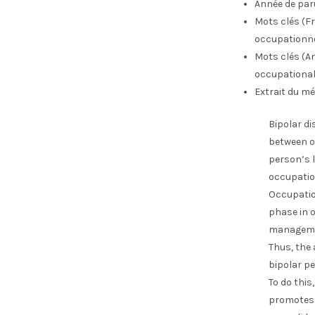
Année de par
Mots clés (Fr
occupationne
Mots clés (An
occupational 
Extrait du mé
Bipolar di
between o
person’s l
occupatio
Occupatio
phase in o
manageme
Thus, the 
bipolar pe
To do this
promotes 