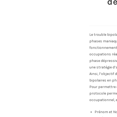
dé
Le trouble bipola
phases maniaque
fonctionnement d
occupations réa
phase dépressive
une stratégie d’
Ainsi, l’objecti
bipolaires en ph
Pour permettre c
protocole permet
occupationnel, e
Prénom et No