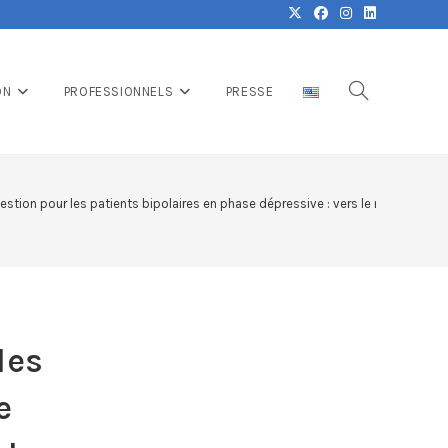
ON
PROFESSIONNELS
PRESSE
estion pour les patients bipolaires en phase dépressive : vers le maintien de 
les
e