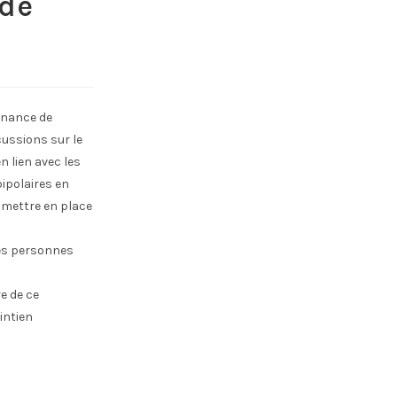
 de
ernance de
ussions sur le
n lien avec les
ipolaires en
 mettre en place
 les personnes
e de ce
intien