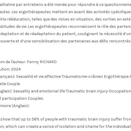
litative par entretiens a été menée pour répondre à ce questionnem
utes. Les ergothérapeutes mettent en avant des activités spécifique
te rééducation, telles que des mises en situation, des sorties en extéri
habitudes de vie. Les ergothérapeutes reconnaissent le rôle des parte
daptation et de réadaptation du patient, soulignant la nécessité d’u
verte et d’une sensibilisation des partenaires aux défis rencontrés
m de l'auteur:
Fanny RICHARD
ution:
2024
ançais):
Sexualité et vie affective Traumatisme-crânien Ergothérapie 
lle Couple
glais):
Sexuality and emotional life Traumatic brain injury Occupatio
 participation Couples
moire (Anglais):
 show that up to 58% of people with traumatic brain injury suffer fro
n, which can create a sense of isolation and shame for the individua