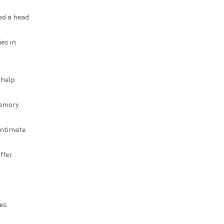
ed a head
es in
 help
memory
intimate
ffer
hes