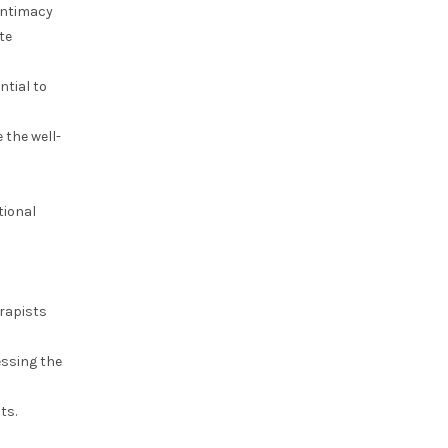
intimacy
te
ntial to
 the well-
tional
erapists
essing the
ts.