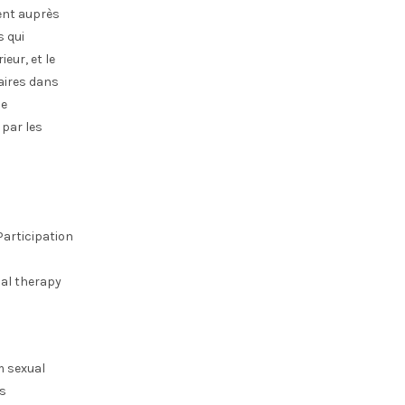
ent auprès
s qui
eur, et le
naires dans
ne
 par les
Participation
nal therapy
m sexual
ls