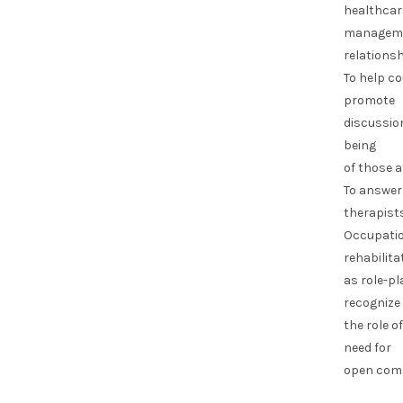
healthcar
managemen
relationsh
To help co
promote
discussio
being
of those a
To answer 
therapists
Occupation
rehabilita
as role-pl
recognize
the role o
need for
open comm