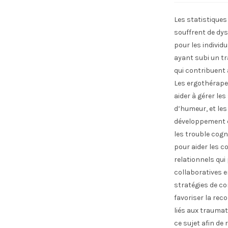
Les statistique
souffrent de dy
pour les individ
ayant subi un t
qui contribuent 
Les ergothérapeu
aider à gérer le
d’humeur, et les
développement d
les trouble cogn
pour aider les c
relationnels qu
collaboratives e
stratégies de co
favoriser la rec
liés aux traumati
ce sujet afin de