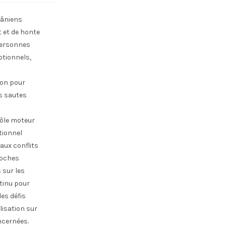
râniens
 et de honte
 personnes
otionnels,
ion pour
es sautes
rôle moteur
tionnel
aux conflits
roches
 sur les
ntinu pour
les défis
lisation sur
ncernées.