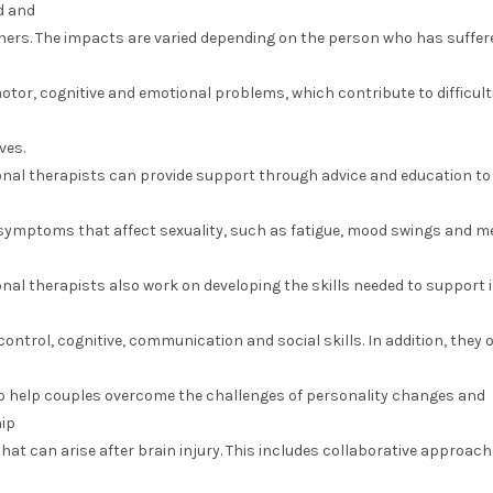
d and
tners. The impacts are varied depending on the person who has suffer
tor, cognitive and emotional problems, which contribute to difficulti
ves.
nal therapists can provide support through advice and education to
mptoms that affect sexuality, such as fatigue, mood swings and 
nal therapists also work on developing the skills needed to support 
ontrol, cognitive, communication and social skills. In addition, they o
o help couples overcome the challenges of personality changes and
hip
that can arise after brain injury. This includes collaborative approac