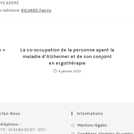
IFE ADERE
le mémoire:
RICHARD Fanny
e «
La co-occupation de la personne ayant la
maladie d’Alzheimer et de son conjoint
en ergothérapie
4 janvier 2021
ctez-Nous
Informations
Téléphone :
Mentions légales
TD : 01.45.84.30.97 - SFC :
Conditions générales de ventes