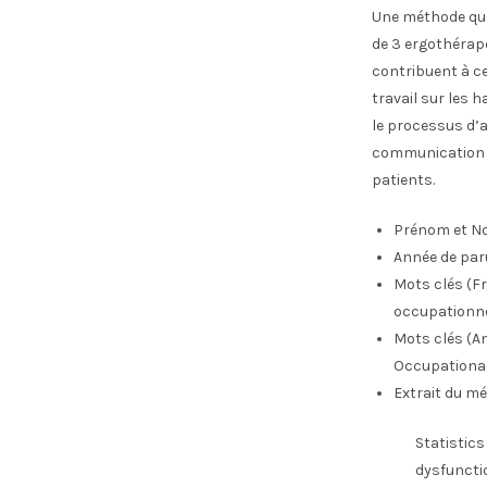
Une méthode qua
de 3 ergothérape
contribuent à cet
travail sur les 
le processus d’a
communication ou
patients.
Prénom et No
Année de par
Mots clés (Fr
occupationne
Mots clés (An
Occupational
Extrait du mé
Statistics
dysfunctio