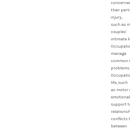
concerne
their par
injury,
such as mo
couples'
intimate li
Occupatio
manage
common sy
problems.
Occupatio
life, such
as motor c
emotional
support t
relations
conflicts 
between