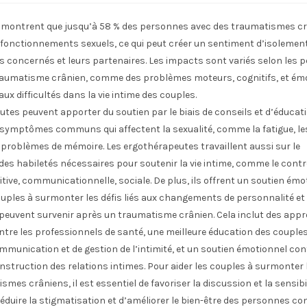
s montrent que jusqu’à 58 % des personnes avec des traumatismes c
sfonctionnements sexuels, ce qui peut créer un sentiment d’isolement
us concernés et leurs partenaires. Les impacts sont variés selon les
raumatisme crânien, comme des problèmes moteurs, cognitifs, et ém
aux difficultés dans la vie intime des couples.
tes peuvent apporter du soutien par le biais de conseils et d’éducat
s symptômes communs qui affectent la sexualité, comme la fatigue, l
 problèmes de mémoire. Les ergothérapeutes travaillent aussi sur le
es habiletés nécessaires pour soutenir la vie intime, comme le cont
itive, communicationnelle, sociale. De plus, ils offrent un soutien émo
ouples à surmonter les défis liés aux changements de personnalité et 
i peuvent survenir après un traumatisme crânien. Cela inclut des app
ntre les professionnels de santé, une meilleure éducation des couples
mmunication et de gestion de l’intimité, et un soutien émotionnel co
onstruction des relations intimes. Pour aider les couples à surmonter 
smes crâniens, il est essentiel de favoriser la discussion et la sensibi
 réduire la stigmatisation et d’améliorer le bien-être des personnes co