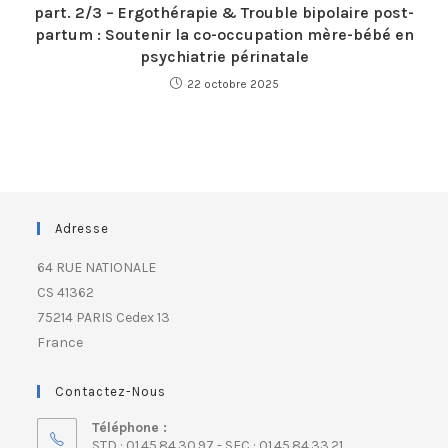
part. 2/3 – Ergothérapie & Trouble bipolaire post-
partum : Soutenir la co-occupation mère-bébé en
psychiatrie périnatale
22 octobre 2025
Adresse
64 RUE NATIONALE
CS 41362
75214 PARIS Cedex 13
France
Contactez-Nous
Téléphone :
STD : 01.45.84.30.97 - SFC : 01.45.84.33.21