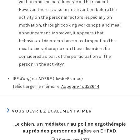
volition and the past lifestyle of the resident.
However, there is also an intervention before the
activity on the personal factors, especially on
motivation, through cooking workshops and meal
announcement. Moreover, it appears that
behavioural disorders have a real impact on the
meal atmosphere; so can these disorders be
considered as part of the participation of the
person in the activity?
IFE d'origine:
ADERE (Ile-de-France)
Télécharger le mémoire:
Aupepin-4cd52644
VOUS DEVRIEZ ÉGALEMENT AIMER
Le chien, un médiateur au poil en ergothérapie
auprès des personnes âgées en EHPAD.
28 novembre 2022