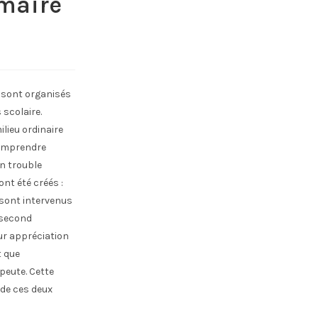
imaire
, sont organisés
scolaire.
lieu ordinaire
 comprendre
n trouble
nt été créés :
 sont intervenus
 second
ur appréciation
t que
apeute. Cette
 de ces deux