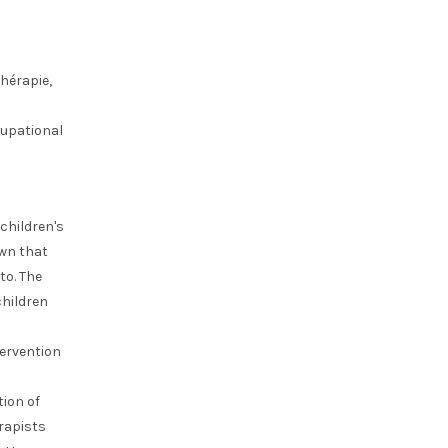
hérapie,
cupational
 children's
wn that
to. The
children
tervention
tion of
erapists