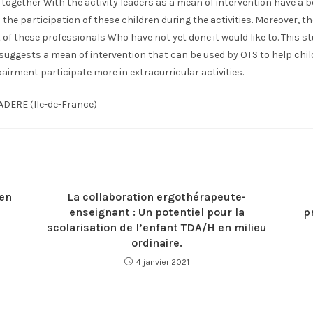
ogether With the activity leaders as a mean of intervention have a b
the participation of these children during the activities. Moreover, t
of these professionals Who have not yet done it would Iike to. This s
 suggests a mean of intervention that can be used by OTS to help chi
irment participate more in extracurricular activities.
ADERE (Ile-de-France)
 en
La collaboration ergothérapeute-
enseignant : Un potentiel pour la
p
scolarisation de l’enfant TDA/H en milieu
ordinaire.
4 janvier 2021