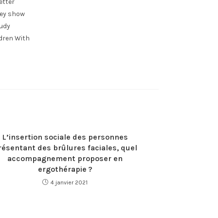
etter
hey show
tudy
ldren With
L’insertion sociale des personnes
résentant des brûlures faciales, quel
accompagnement proposer en
ergothérapie ?
4 janvier 2021