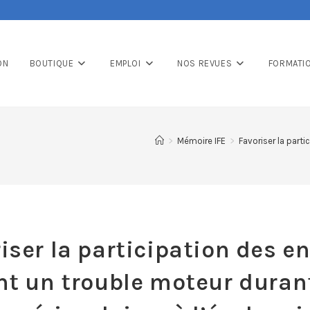
ON
BOUTIQUE
EMPLOI
NOS REVUES
FORMATI
>
Mémoire IFE
>
Favoriser la parti
iser la participation des e
nt un trouble moteur durant