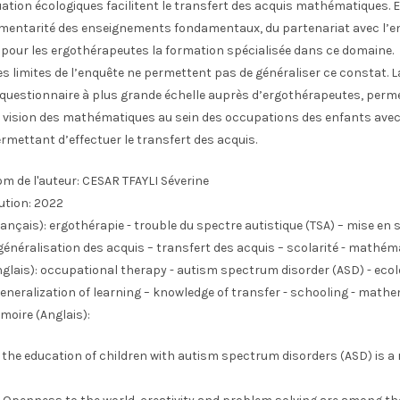
uation écologiques facilitent le transfert des acquis mathématiques. E
mentarité des enseignements fondamentaux, du partenariat avec l’en
e pour les ergothérapeutes la formation spécialisée dans ce domaine.
es limites de l’enquête ne permettent pas de généraliser ce constat. L
 questionnaire à plus grande échelle auprès d’ergothérapeutes, perme
a vision des mathématiques au sein des occupations des enfants avec 
mettant d’effectuer le transfert des acquis.
m de l'auteur:
CESAR TFAYLI Séverine
ution:
2022
ançais):
ergothérapie - trouble du spectre autistique (TSA) – mise en 
généralisation des acquis – transfert des acquis – scolarité - mathém
glais):
occupational therapy - autism spectrum disorder (ASD) - ecol
generalization of learning – knowledge of transfer - schooling - math
moire (Anglais):
 the education of children with autism spectrum disorders (ASD) is a 