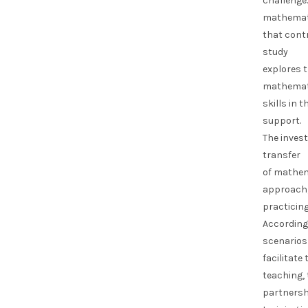
challenge
mathemati
that contr
study
explores t
mathemat
skills in 
support.
The invest
transfer
of mathema
approach,
practicing
According 
scenarios
facilitat
teaching,
partnershi