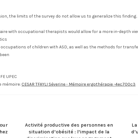
n
ion, the limits of the survey do not allow us to generalize this finding.
ire with occupational therapists would allow for a more in-depth vie
ics
 occupations of children with ASD, as well as the methods for transfe
 been
IFE UPEC
le mémoire:
CESAR TFAYLI Séverine - Mémoire ergothérapie -4ec700c3
pour
Activité productive des personnes en
La
hez
situation d’obésité : l’impact de la
d’