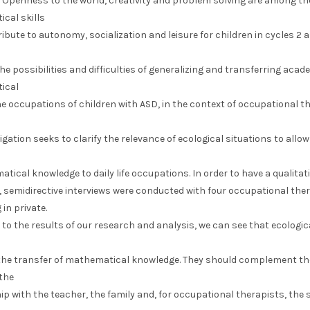
. Openness to the world, creativity and problem solving are among th
cal skills
ibute to autonomy, socialization and leisure for children in cycles 2 a
he possibilities and difficulties of generalizing and transferring acad
ical
the occupations of children with ASD, in the context of occupational t
igation seeks to clarify the relevance of ecological situations to allow
tical knowledge to daily life occupations. In order to have a qualitat
 semidirective interviews were conducted with four occupational the
 in private.
to the results of our research and analysis, we can see that ecologic
e the transfer of mathematical knowledge. They should complement th
 the
p with the teacher, the family and, for occupational therapists, the 