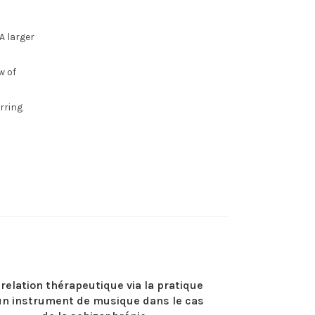
 A larger
w of
rring
 relation thérapeutique via la pratique
un instrument de musique dans le cas