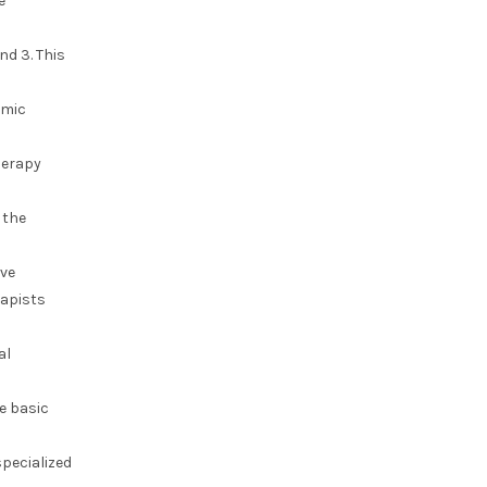
e
nd 3. This
emic
herapy
 the
ive
rapists
al
e basic
specialized