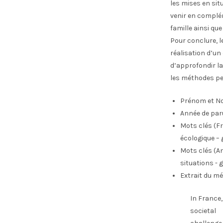
les mises en sit
venir en complé
famille ainsi qu
Pour conclure, l
réalisation d’un
d’approfondir l
les méthodes per
Prénom et No
Année de par
Mots clés (Fr
écologique – 
Mots clés (An
situations - 
Extrait du mé
In France,
societal