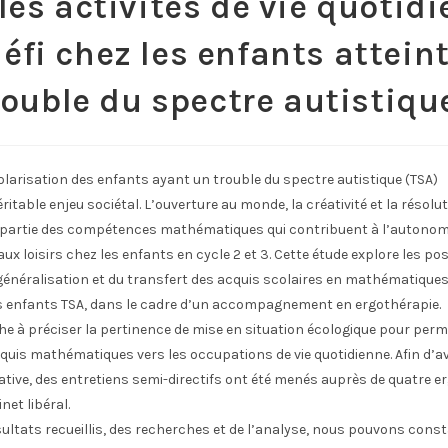
les activités de vie quotid
éfi chez les enfants attein
rouble du spectre autistique
olarisation des enfants ayant un trouble du spectre autistique (TSA)
itable enjeu sociétal. L’ouverture au monde, la créativité et la résolu
partie des compétences mathématiques qui contribuent à l’autonomie
aux loisirs chez les enfants en cycle 2 et 3. Cette étude explore les pos
a généralisation et du transfert des acquis scolaires en mathématique
 enfants TSA, dans le cadre d’un accompagnement en ergothérapie.
e à préciser la pertinence de mise en situation écologique pour perm
quis mathématiques vers les occupations de vie quotidienne. Afin d’a
ative, des entretiens semi-directifs ont été menés auprès de quatre 
net libéral.
ésultats recueillis, des recherches et de l’analyse, nous pouvons cons