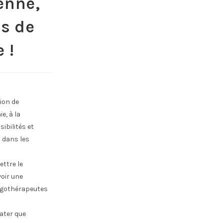
ienne,
ts de
 !
tion de
, à la
sibilités et
s dans les
ettre le
voir une
ergothérapeutes
tater que