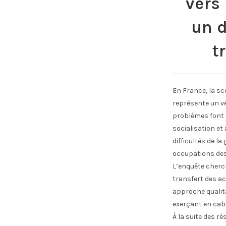
vers 
un d
t
En France, la sc
représente un vér
problèmes font 
socialisation et 
difficultés de l
occupations des
L’enquête cherch
transfert des ac
approche qualit
exerçant en cabi
À la suite des r