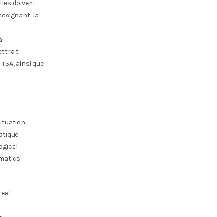
lles doivent
seignant, la
a
ttrait
TSA, ainsi que
situation
atique
ogical
ematics
real