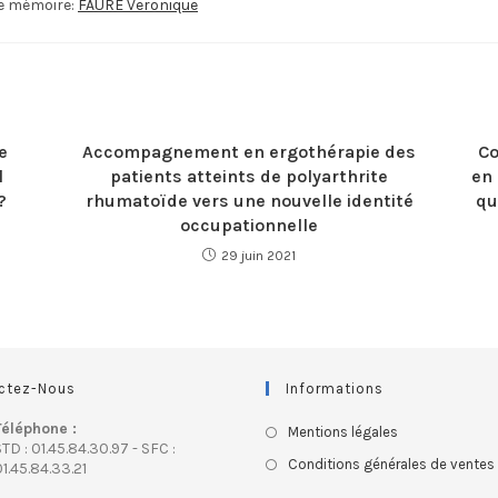
le mémoire:
FAURE Veronique
e
Accompagnement en ergothérapie des
Co
l
patients atteints de polyarthrite
en 
?
rhumatoïde vers une nouvelle identité
qu
occupationnelle
29 juin 2021
ctez-Nous
Informations
Téléphone :
Mentions légales
TD : 01.45.84.30.97 - SFC :
Conditions générales de ventes
1.45.84.33.21