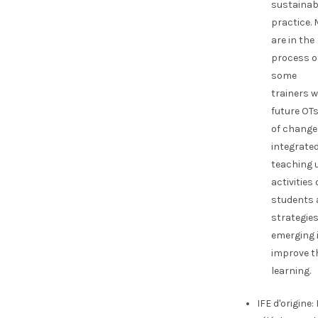
sustainab
practice. 
are in the
process of
some
trainers w
future OT
of change 
integrate
teaching u
activities 
students a
strategies
emerging 
improve t
learning.
IFE d'origine: