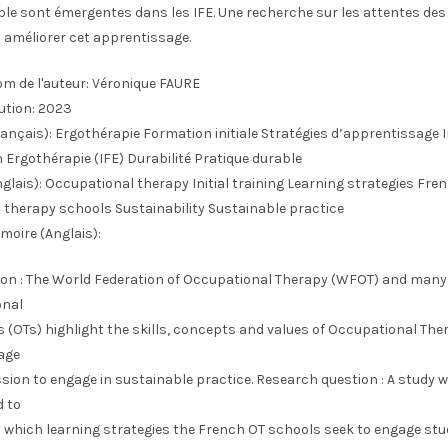
ble sont émergentes dans les IFE. Une recherche sur les attentes des
 améliorer cet apprentissage.
m de l'auteur:
Véronique FAURE
ution:
2023
ançais):
Ergothérapie Formation initiale Stratégies d’apprentissage I
Ergothérapie (IFE) Durabilité Pratique durable
glais):
Occupational therapy Initial training Learning strategies Fre
 therapy schools Sustainability Sustainable practice
moire (Anglais):
ion : The World Federation of Occupational Therapy (WFOT) and many
onal
 (OTs) highlight the skills, concepts and values of Occupational The
age
sion to engage in sustainable practice. Research question : A study 
 to
y which learning strategies the French OT schools seek to engage stu