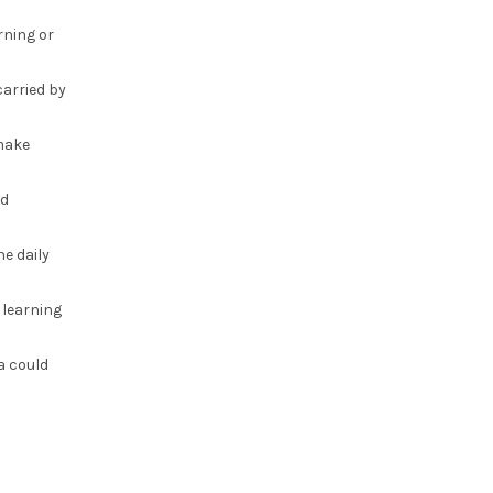
rning or
carried by
 make
nd
he daily
 learning
a could