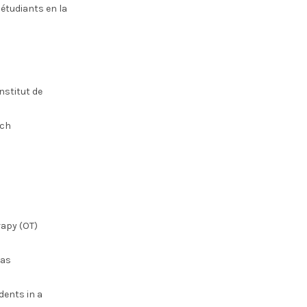
 étudiants en la
nstitut de
nch
rapy (OT)
was
dents in a