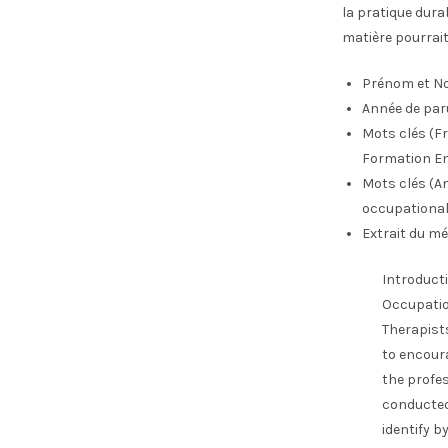
la pratique dura
matière pourrait
Prénom et No
Année de par
Mots clés (Fr
Formation En 
Mots clés (An
occupational
Extrait du mé
Introduct
Occupati
Therapists
to encour
the profes
conducted
identify b