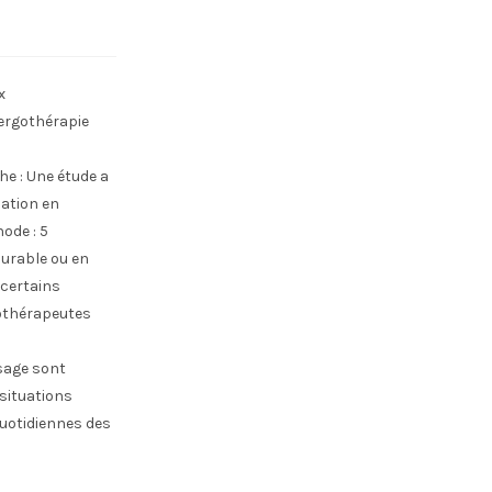
x
’ergothérapie
he : Une étude a
mation en
ode : 5
durable ou en
 certains
rgothérapeutes
sage sont
situations
quotidiennes des