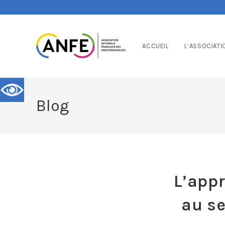
ACCUEIL
L’ASSOCIATI
Blog
L’app
au se