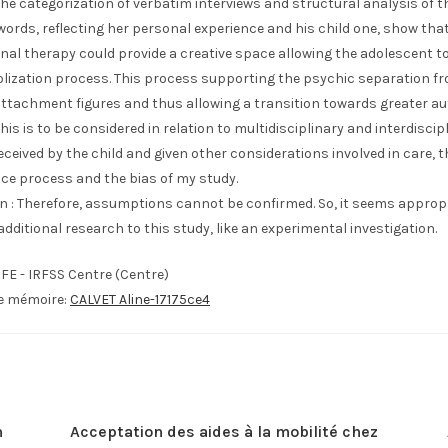
The categorization of verbatim interviews and structural analysis of t
ords, reflecting her personal experience and his child one, show tha
al therapy could provide a creative space allowing the adolescent to
lization process. This process supporting the psychic separation f
ttachment figures and thus allowing a transition towards greater a
his is to be considered in relation to multidisciplinary and interdiscip
ceived by the child and given other considerations involved in care, t
ce process and the bias of my study.
n : Therefore, assumptions cannot be confirmed. So, it seems appropr
additional research to this study, like an experimental investigation.
IFE - IRFSS Centre (Centre)
le mémoire:
CALVET Aline-17175ce4
n
Acceptation des aides à la mobilité chez