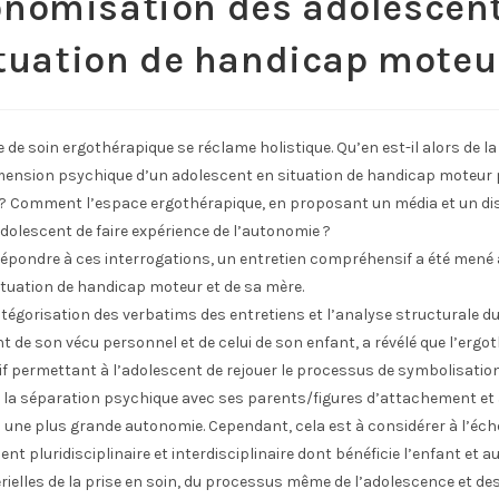
nomisation des adolescen
tuation de handicap moteu
e de soin ergothérapique se réclame holistique. Qu’en est-il alors de la
mension psychique d’un adolescent en situation de handicap moteur 
? Comment l’espace ergothérapique, en proposant un média et un dis
adolescent de faire expérience de l’autonomie ?
répondre à ces interrogations, un entretien compréhensif a été mené
ituation de handicap moteur et de sa mère.
atégorisation des verbatims des entretiens et l’analyse structurale du
 de son vécu personnel et de celui de son enfant, a révélé que l’ergoth
if permettant à l’adolescent de rejouer le processus de symbolisatio
 la séparation psychique avec ses parents/figures d’attachement et 
une plus grande autonomie. Cependant, cela est à considérer à l’éche
 pluridisciplinaire et interdisciplinaire dont bénéficie l’enfant et a
ielles de la prise en soin, du processus même de l’adolescence et de