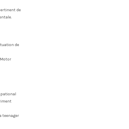
ertinent de
ntale.
tuation de
;Motor
upational
riment
a teenager