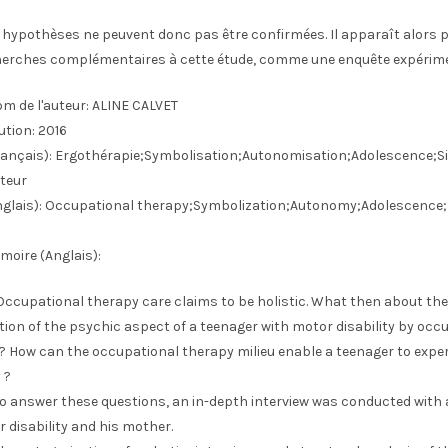
 hypothèses ne peuvent donc pas être confirmées. Il apparaît alors p
cherches complémentaires à cette étude, comme une enquête expérime
m de l'auteur:
ALINE CALVET
ution:
2016
ançais):
Ergothérapie;Symbolisation;Autonomisation;Adolescence;Si
teur
glais):
Occupational therapy;Symbolization;Autonomy;Adolescence
moire (Anglais):
Occupational therapy care claims to be holistic. What then about the
ion of the psychic aspect of a teenager with motor disability by occ
 ? How can the occupational therapy milieu enable a teenager to expe
 ?
To answer these questions, an in-depth interview was conducted with 
 disability and his mother.