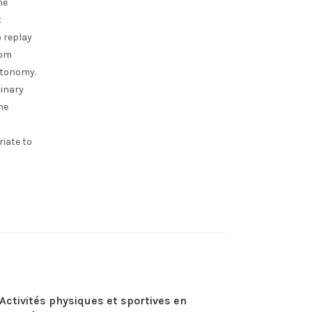
he
t
 replay
rom
utonomy.
linary
he
iate to
Activités physiques et sportives en