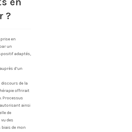
ts en
r ?
 prise en
par un
positif adaptés,
 auprès d’un
 discours de la
érapie offrirait
n. Processus
autorisant ainsi
lle de
u vu des
s biais de mon