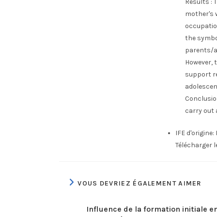
Results : 
mother's w
occupation
the symbo
parents/a
However, t
support re
adolescen
Conclusio
carry out 
IFE d'origine:
Télécharger 
VOUS DEVRIEZ ÉGALEMENT AIMER
Influence de la formation initiale e