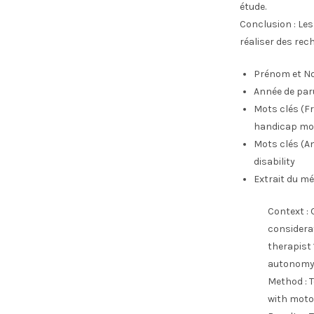
étude.
Conclusion : Les
réaliser des re
Prénom et No
Année de par
Mots clés (Fr
handicap mo
Mots clés (An
disability
Extrait du mé
Context : 
considerat
therapist
autonomy
Method : 
with motor