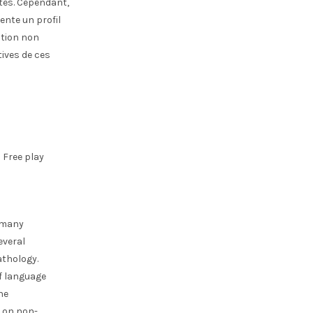
tes. Cependant,
ente un profil
ation non
ives de ces
 Free play
e many
everal
athology.
of language
he
y on non-