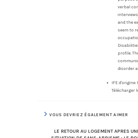
verbal co
interviews
and the e
seem to re
occupation
Disabilit
profile. T
communicat
disorder a
IFE d'origine:
Télécharger 
VOUS DEVRIEZ ÉGALEMENT AIMER
LE RETOUR AU LOGEMENT APRES UN
SITUATION DE SANS-ABRISME : LE RO