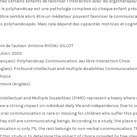
ez certains enfants de favoriser l’interaction avec les ergothérapeu
e le polyhandicap est une pathologie complexe où chaque enfant prés
eu libre semble alors être un médiateur pouvant favoriser la communic
ts polyhandicapés. Mais cela dépend des capacités motrices et cognit
m de l'auteur:
Antoine RIVOAL-GILLOT
ution:
2020
ançais):
Polyhandicap Communication Jeu libre Interaction Choix
glais):
Profound intellectual and multiple disabilities Communication
Choice
moire (Anglais):
Intellectual and Multiple Disabilities (PIMD) represent a heavy wher
ve a strong impact on individual daily life and independence. Due to s
 oral communication is rare or missing for children who suffer this p
hey still are communicating beings. According to a study, the place 
ication is only 7%, the rest belongs to non-verbal communication. T
 this study is to determine the impact of choice provided by free pla