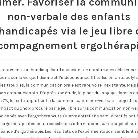
imer. Favoriser la commun
non-verbale des enfants
handicapés via le jeu libre
ccompagnement ergothérap
 représente un handicap lourd associant de nombreuses déficiences 
ions sur la vie quotidienne et l’indépendance. Chez les enfants poly
les troubles, la communication orale est rare, voire inexistante. Mais 
 non communicants. D’après une étude, la place du langage dans la 
 7%, le reste appartient à la communication non-verbale. L’objectif d
impact du choix procuré par le jeu libre sur la communication non-ve
icapés avec l’ergothérapeute. Quatre entretiens semi-directifs ont é
d’ergothérapeutes pour recueillir des informations sur ce sujet et sur
éance d’ergothérapie. Les résultats de l’expérimentation semblent ré