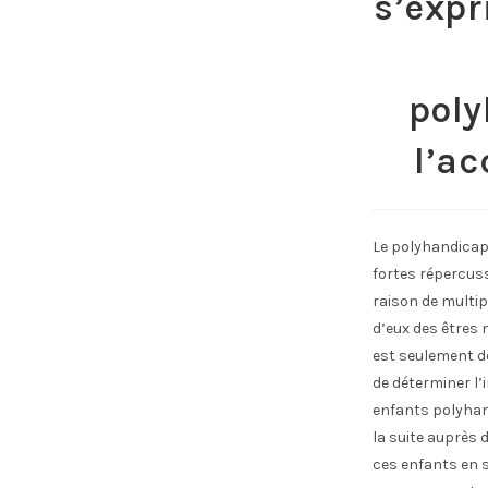
s’expr
poly
l’a
Le polyhandicap
fortes répercuss
raison de multip
d’eux des êtres
est seulement de
de déterminer l’
enfants polyhand
la suite auprès 
ces enfants en s