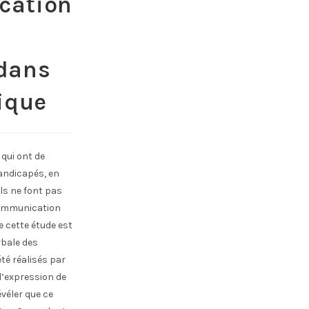
ication
 dans
ique
qui ont de
handicapés, en
ils ne font pas
communication
e cette étude est
rbale des
té réalisés par
 l’expression de
véler que ce