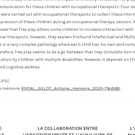
mmunication for these children with occupational therapists. Four s
 were carried out with occupational therapists to collect these info
xpression of these children during an occupational therapy session. 
veal that free play allows some children to increase interaction with
al therapists. However, they explain Profound Intellectual and Multi
ies is a very complex pathology where each child has his own and com
herefore, free play seems to be a go-between that may stimulate non-
ion by children with multiple disabilities. However, it depends on th
nd cognitive abilities.
UPEC
le mémoire:
RIVOAL_GILLOT_Antoine_memoire_2020-716d1d81
E
LA COLLABORATION ENTRE
L’
LE
L’ERGOTHERAPEUTE ET L’AUXILIAIRE DE
fam