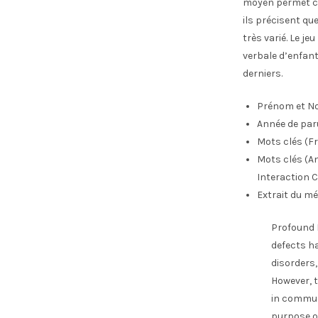
moyen permet ch
ils précisent qu
très varié. Le j
verbale d’enfan
derniers.
Prénom et No
Année de par
Mots clés (Fr
Mots clés (An
Interaction 
Extrait du mé
Profound 
defects ha
disorders,
However, t
in commun
purpose of