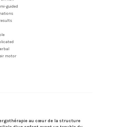
emi-guided
rmations
Results
ple
plicated
verbal
eir motor
ergothérapie au cœur de la structure
iliale d’un enfant ayant un trouble du