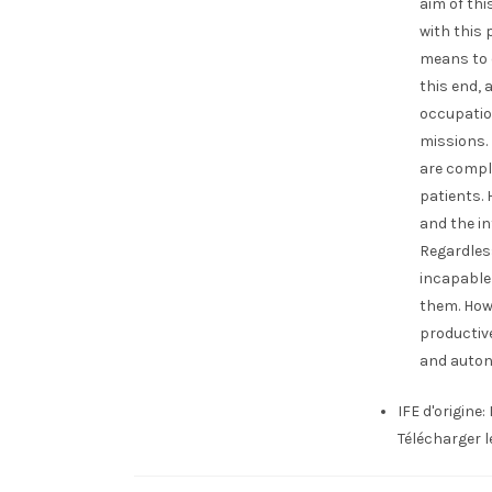
aim of thi
with this 
means to 
this end, 
occupatio
missions.
are compl
patients. 
and the in
Regardless
incapable
them. Howe
productive
and auto
IFE d'origine:
Télécharger 