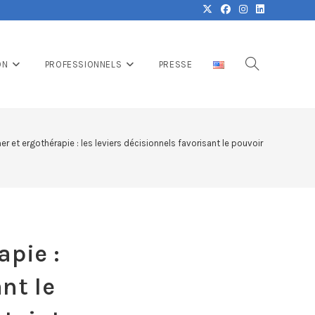
ON
PROFESSIONNELS
PRESSE
r et ergothérapie : les leviers décisionnels favorisant le pouvoir d’agir des s
apie :
nt le