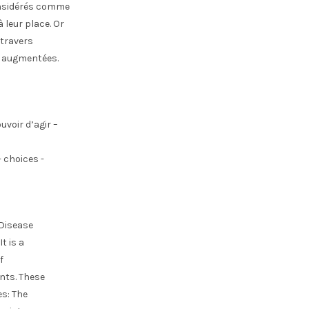
Considérés comme
à leur place. Or
 travers
nt augmentées.
voir d’agir –
 choices -
 Disease
t is a
f
nts. These
es: The