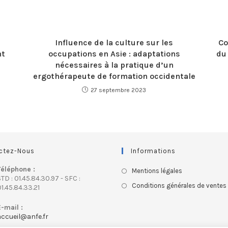
Influence de la culture sur les
Co
nt
occupations en Asie : adaptations
du
nécessaires à la pratique d’un
ergothérapeute de formation occidentale
27 septembre 2023
ctez-Nous
Informations
Téléphone :
Mentions légales
TD : 01.45.84.30.97 - SFC :
Conditions générales de ventes
1.45.84.33.21
E-mail :
accueil@anfe.fr