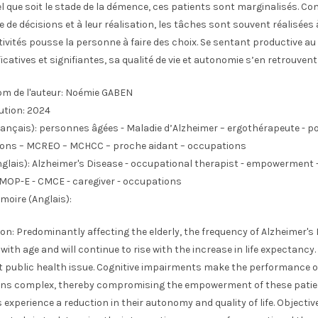
l que soit le stade de la démence, ces patients sont marginalisés. 
e de décisions et à leur réalisation, les tâches sont souvent réalisées 
tivités pousse la personne à faire des choix. Se sentant productive au
ificatives et signifiantes, sa qualité de vie et autonomie s’en retrouve
m de l'auteur:
Noémie GABEN
ution:
2024
ançais):
personnes âgées - Maladie d’Alzheimer – ergothérapeute - pou
sions – MCREO – MCHCC – proche aidant – occupations
glais):
Alzheimer's Disease - occupational therapist - empowerment -
CMOP-E - CMCE - caregiver - occupations
moire (Anglais):
on: Predominantly affecting the elderly, the frequency of Alzheimer's
with age and will continue to rise with the increase in life expectancy. I
nt public health issue. Cognitive impairments make the performance o
ns complex, thereby compromising the empowerment of these patie
s experience a reduction in their autonomy and quality of life. Objectiv