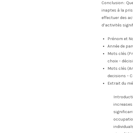
Conclusion : Que
inaptes à la pris
effectuer des ac
d’activités sign
Prénom et No
Année de par
Mots clés (Fr
choix – déci
Mots clés (An
decisions – 
Extrait du mé
Introducti
increases 
significa
occupatio
individual