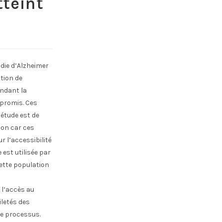
tteint
adie d’Alzheimer
tion de
endant la
mpromis. Ces
 étude est de
ion car ces
 l’accessibilité
 est utilisée par
cette population
 l’accès au
iletés des
ce processus.