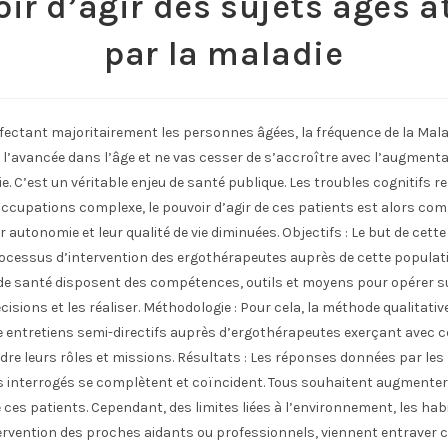
ir d’agir des sujets âgés a
par la maladie
ffectant majoritairement les personnes âgées, la fréquence de la Mal
l’avancée dans l’âge et ne vas cesser de s’accroître avec l’augmenta
ie. C’est un véritable enjeu de santé publique. Les troubles cognitifs r
occupations complexe, le pouvoir d’agir de ces patients est alors co
r autonomie et leur qualité de vie diminuées. Objectifs : Le but de cette
rocessus d’intervention des ergothérapeutes auprès de cette populat
de santé disposent des compétences, outils et moyens pour opérer sur
isions et les réaliser. Méthodologie : Pour cela, la méthode qualitative
re entretiens semi-directifs auprès d’ergothérapeutes exerçant avec 
re leurs rôles et missions. Résultats : Les réponses données par les
 interrogés se complètent et coïncident. Tous souhaitent augmenter
e ces patients. Cependant, des limites liées à l’environnement, les hab
tervention des proches aidants ou professionnels, viennent entraver 