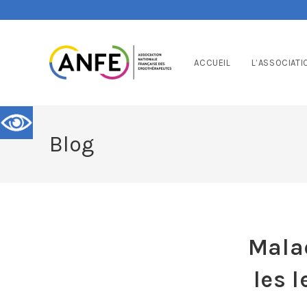
ACCUEIL
L’ASSOCIATI
Blog
Malad
les 