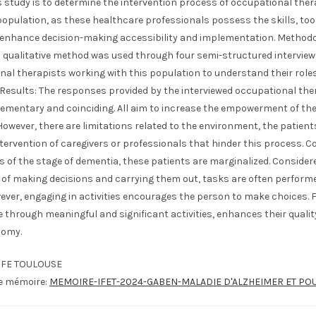
s study is to determine the intervention process of occupational ther
population, as these healthcare professionals possess the skills, too
enhance decision-making accessibility and implementation. Methodo
a qualitative method was used through four semi-structured interview
nal therapists working with this population to understand their role
 Results: The responses provided by the interviewed occupational the
ementary and coinciding. All aim to increase the empowerment of th
However, there are limitations related to the environment, the patients'
tervention of caregivers or professionals that hinder this process. C
 of the stage of dementia, these patients are marginalized. Consider
 of making decisions and carrying them out, tasks are often performe
ver, engaging in activities encourages the person to make choices. F
 through meaningful and significant activities, enhances their quality 
nomy.
IFE TOULOUSE
le mémoire:
MEMOIRE-IFET-2024-GABEN-MALADIE D'ALZHEIMER ET POU