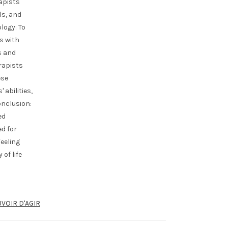
apists
ls, and
logy: To
s with
s and
rapists
ese
 abilities,
onclusion:
ed
d for
eeling
of life
VOIR D'AGIR