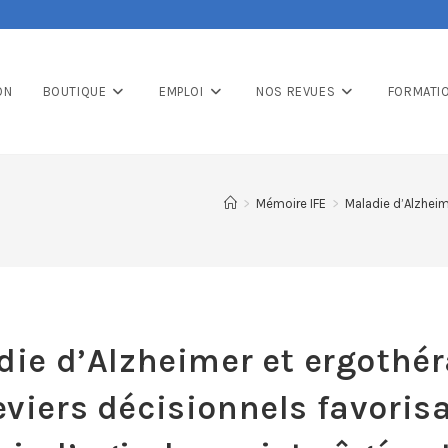
ON
BOUTIQUE
EMPLOI
NOS REVUES
FORMATI
>
Mémoire IFE
>
Maladie d’Alzheime
ie d’Alzheimer et ergothér
leviers décisionnels favorisa