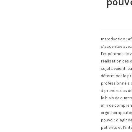
pouvo
Introduction : A
s’accentue avec 
l’espérance de v
réalisation des 
sujets voient leu
déterminer le p
professionnels 
à prendre des déc
le biais de quat
afin de comprend
ergothérapeutes
pouvoir d’agir d
patients et l’in